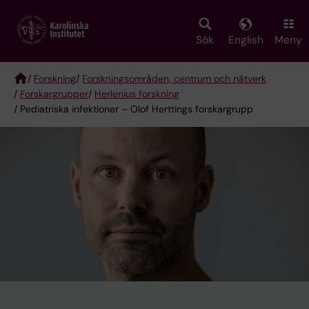
Skip
to
main
Sök
English
Meny
content
/
Forskning
/
Forskningsområden, centrum och nätverk
/
Forskargrupper
/
Herlenius forskning
Breadcrumb
/ Pediatriska infektioner – Olof Herttings forskargrupp