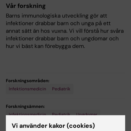
Vår forskning
Barns immunologiska utveckling gör att
infektioner drabbar barn och unga på ett
annat sätt än hos vuxna. Vi vill förstå hur svåra
infektioner drabbar barn och ungdomar och
hur vi bäst kan förebygga dem.
Forskningsområden:
Infektionsmedicin
Pediatrik
Forskningsämnen:
Infektionsmedicin
Pediatrik
Ungdomar
Vi använder kakor (cookies)