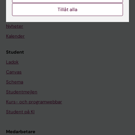
Tillåt alla
På gång
Nyheter
Kalender
Student
Ladok
Canvas
Schema
Studentmejlen
Kurs- och programwebbar
Student på KI
Medarbetare