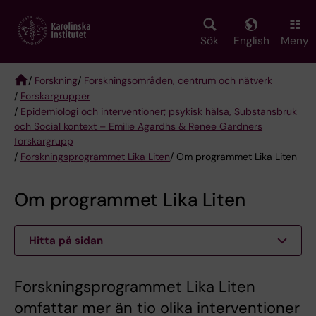
Skip
to
main
Sök
English
Meny
content
/
Forskning
/
Forskningsområden, centrum och nätverk
/
Forskargrupper
Breadcrumb
/
Epidemiologi och interventioner; psykisk hälsa, Substansbruk
och Social kontext – Emilie Agardhs & Renee Gardners
forskargrupp
/
Forskningsprogrammet Lika Liten
/ Om programmet Lika Liten
Om programmet Lika Liten
Hitta på sidan
Forskningsprogrammet Lika Liten
omfattar mer än tio olika interventioner