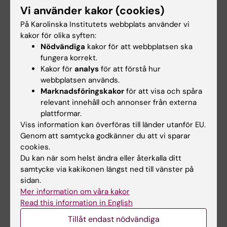
E-post:
Vi använder kakor (cookies)
lene.lindberg@ki.se
På Karolinska Institutets webbplats använder vi
kakor för olika syften:
Nödvändiga
kakor för att webbplatsen ska
Malin Bergström
fungera korrekt.
Kakor för
analys
för att förstå hur
Medverkande forskare
webbplatsen används.
E-post:
Marknadsföringskakor
för att visa och spåra
malin.bergstrom@ki.se
relevant innehåll och annonser från externa
plattformar.
Viss information kan överföras till länder utanför EU.
Genom att samtycka godkänner du att vi sparar
Anders Hjern
cookies.
Medverkande forskare
Du kan när som helst ändra eller återkalla ditt
samtycke via kakikonen längst ned till vänster på
E-post:
sidan.
anders.hjern@ki.se
Mer information om våra kakor
Read this information in English
Tillåt endast nödvändiga