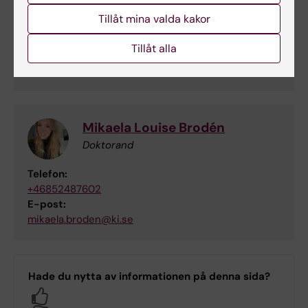
Emma Fransson
Tillåt mina valda kakor
Medverkande forskare
Tillåt alla
E-post:
emma.fransson@ki.se
Mikaela Louise Brodén
Doktorand
Telefon:
+46852487602
E-post:
mikaela.broden@ki.se
Hade du nytta av informationen på denna sida?
Yes