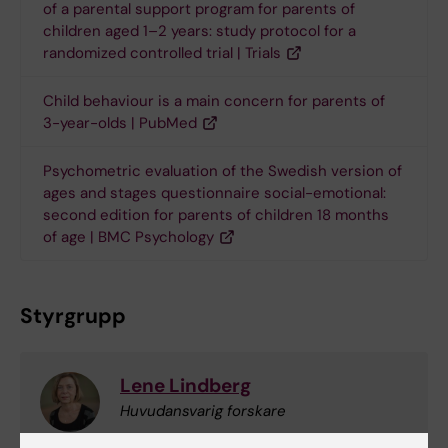
of a parental support program for parents of
children aged 1–2 years: study protocol for a
randomized controlled trial | Trials
Child behaviour is a main concern for parents of
3-year-olds | PubMed
Psychometric evaluation of the Swedish version of
ages and stages questionnaire social-emotional:
second edition for parents of children 18 months
of age | BMC Psychology
Styrgrupp
Lene Lindberg
Huvudansvarig forskare