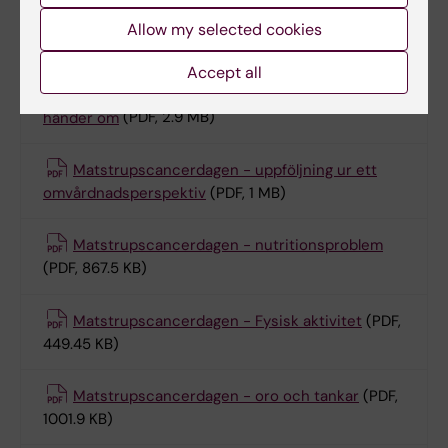
Matstrupscancerdagen - Förväntningar och
Allow my selected cookies
farhågor
(PDF, 521.21 KB)
Accept all
Matstrupscancerdagen - uppföljning och vad
händer om
(PDF, 2.9 MB)
Matstrupscancerdagen - uppföljning ur ett
omvårdnadsperspektiv
(PDF, 1 MB)
Matstrupscancerdagen - nutritionsproblem
(PDF, 867.5 KB)
Matstrupscancerdagen - Fysisk aktivitet
(PDF,
449.45 KB)
Matstrupscancerdagen - oro och tankar
(PDF,
1001.9 KB)