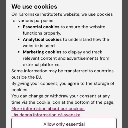
under dagen förtjänar också ett varmt tack!
We use cookies
On Karolinska Institutet’s website, we use cookies
Om du har frågor eller önskar inkomma med
for various purposes:
synpunkter om dagen är du välkommen att
Essential cookies
to ensure the website
kontakta:
functions properly.
Analytical cookies
to understand how the
website is used.
Dokument
Marketing cookies
to display and track
relevant content and advertisements from
external platforms.
Matstrupscancerdagen - program
(PDF, 1.48
Some information may be transferred to countries
MB)
outside the EU.
By giving your consent, you agree to the storage of
cookies.
Rapport En dag om matstrupscancer
(PDF, 4.64
You can change or withdraw your consent at any
MB)
time via the cookie icon at the bottom of the page.
More information about our cookies
Matstrupscancerdagen - vad vet vi idag om
Läs denna information på svenska
återhämtning
(PDF, 402.07 KB)
Allow only essential