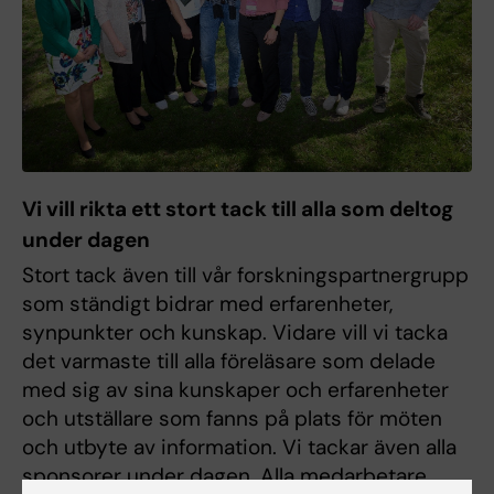
Vi vill rikta ett stort tack till alla som deltog
under dagen
Stort tack även till vår forskningspartnergrupp
som ständigt bidrar med erfarenheter,
synpunkter och kunskap. Vidare vill vi tacka
det varmaste till alla föreläsare som delade
med sig av sina kunskaper och erfarenheter
och utställare som fanns på plats för möten
och utbyte av information. Vi tackar även alla
sponsorer under dagen. Alla medarbetare