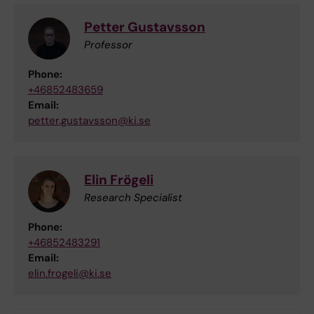
Petter Gustavsson
Professor
Phone:
+46852483659
Email:
petter.gustavsson@ki.se
Elin Frögeli
Research Specialist
Phone:
+46852483291
Email:
elin.frogeli@ki.se