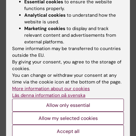
Essential cookies
to ensure the website
(PDF, 610.23 KB)
functions properly.
Analytical cookies
to understand how the
website is used.
2022
Marketing cookies
to display and track
relevant content and advertisements from
external platforms.
Arbetsmiljö och arbetstider under Covid-19
Some information may be transferred to countries
pandemin
(PDF, 872.12 KB)
outside the EU.
By giving your consent, you agree to the storage of
cookies.
Chefers perspektiv på introduktion av nya
You can change or withdraw your consent at any
medarbetare
(PDF, 5.58 MB)
time via the cookie icon at the bottom of the page.
More information about our cookies
Introduktionsinsatser och nyanställdas
Läs denna information på svenska
etablering. Teknisk rapport från projektet
Allow only essential
Onboarding 2.0
(File, 1.07 MB)
Allow my selected cookies
Lärdomar från digital onboarding Chefers och
HR-representanters erfarenheter
(PDF, 976.34 KB)
Accept all