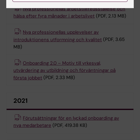
Nya professionellas arbetstillfredsställelse och
hälsa efter fyra månader i arbetslivet
(PDF, 2.13 MB)
Nya professionellas upplevelser av
introduktionens utformning och kvalitet
(PDF, 3.65
MB)
Onboarding 2.0 – Motiv till yrkesval,
utvärdering av utbildning och förväntningar på
första jobbet
(PDF, 2.33 MB)
2021
Förutsättningar för en lyckad onboarding av
nya medarbetare
(PDF, 419.38 KB)