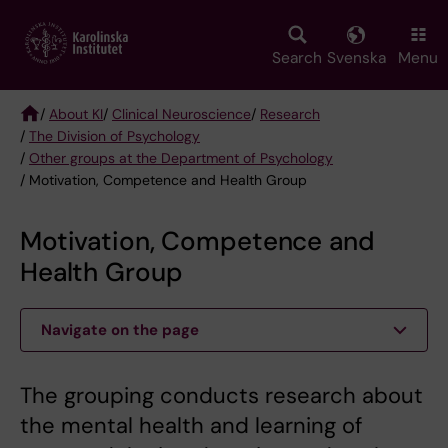
Skip
to
main
Search
Svenska
Menu
content
/
About KI
/
Clinical Neuroscience
/
Research
/
The Division of Psychology
Breadcrumb
/
Other groups at the Department of Psychology
/ Motivation, Competence and Health Group
Motivation, Competence and
Health Group
Navigate on the page
The grouping conducts research about
the mental health and learning of