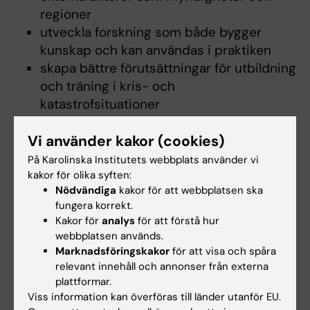
regioner
utveckla forskning som både bygger
kunskap och kan användas i praktiken
skapa bättre förutsättningar för utbildning
och träning i kris- och
katastrofsituationer
bidra med expertis i samhällsviktiga
Vi använder kakor (cookies)
frågor kopplade till hälsa och beredskap
På Karolinska Institutets webbplats använder vi
Målet är att göra det lättare att mobilisera
kakor för olika syften:
kunskap och resurser när de behövs som
Nödvändiga
kakor för att webbplatsen ska
fungera korrekt.
mest.
Kakor för
analys
för att förstå hur
webbplatsen används.
Samverkan och kunskapsmiljöer
Marknadsföringskakor
för att visa och spåra
Satsningen knyter samman flera befintliga
relevant innehåll och annonser från externa
plattformar.
verksamheter vid KI, bland annat:
Viss information kan överföras till länder utanför EU.