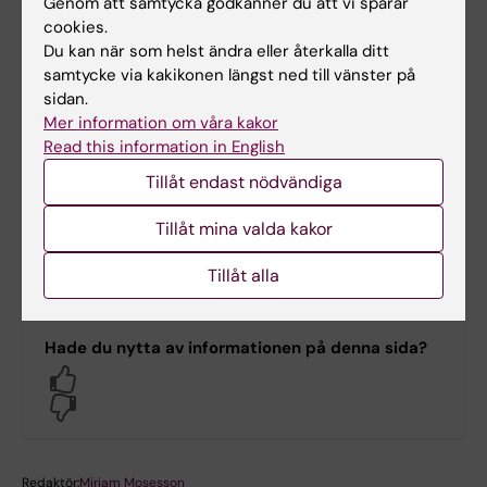
Genom att samtycka godkänner du att vi sparar
Centrum för hälsokriser
cookies.
Kunskapscentrum inom global
Du kan när som helst ändra eller återkalla ditt
katastrofmedicin
samtycke via kakikonen längst ned till vänster på
Försvarsrelaterad medicin
sidan.
HumanLab
och
ExtremeLab
Mer information om våra kakor
Read this information in English
Tillsammans skapar dessa en stark och
Tillåt endast nödvändiga
flexibel kunskapsmiljö som kan utvecklas över
tid och anpassas till nya behov.
Tillåt mina valda kakor
Tillåt alla
Hade du nytta av informationen på denna sida?
Yes
No
Redaktör:
Miriam Mosesson