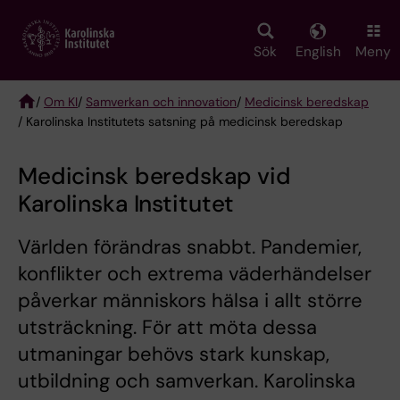
Skip
to
main
Sök
English
Meny
content
/
Om KI
/
Samverkan och innovation
/
Medicinsk beredskap
/ Karolinska Institutets satsning på medicinsk beredskap
Breadcrumb
Medicinsk beredskap vid
Karolinska Institutet
Världen förändras snabbt. Pandemier,
konflikter och extrema väderhändelser
påverkar människors hälsa i allt större
utsträckning. För att möta dessa
utmaningar behövs stark kunskap,
utbildning och samverkan. Karolinska