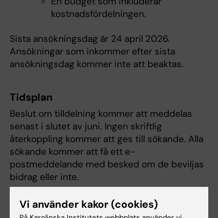
En budget som inkluderar
kostnadsfördelningen.
Sista ansökningsdag är 24 april 2026.
Ansökningar som inkommer efter sista
ansökningsdag kommer inte att beaktas.
Tidsplan
Beslut om tilldelning kommer att meddelas
senast i slutet av juni. Ingen skriftlig
återkoppling kommer att ges till sökande. Alla
sökande kommer att få ett e-
postmeddelande med besked om de beviljas
bidrag eller inte.
De projekt som beviljas bidrag ska påbörjas
Vi använder kakor (cookies)
senast den 1 december 2026 och vara
På Karolinska Institutets webbplats använder vi