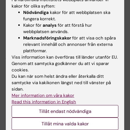
slutförda senast den 30 juni 2027.
kakor för olika syften:
Nödvändiga
kakor för att webbplatsen ska
fungera korrekt.
Urval
Kakor för
analys
för att förstå hur
webbplatsen används.
Urvalet kommer att baseras på vetenskaplig
Marknadsföringskakor
för att visa och spåra
kvalitet, genomförbarhet och utsikter för
relevant innehåll och annonser från externa
långsiktigt samarbete. Ansökningar från
plattformar.
juniorforskare är särskilt välkomna.
Viss information kan överföras till länder utanför EU.
Genom att samtycka godkänner du att vi sparar
Ansökningarna kommer att utvärderas av en
cookies.
utvärderingskommitté.
Du kan när som helst ändra eller återkalla ditt
samtycke via kakikonen längst ned till vänster på
Internationaliseringsnämnden kommer
sidan.
därefter att besluta vilka ansökningar som ska
Mer information om våra kakor
finansieras.
Read this information in English
Tillåt endast nödvändiga
Kontakt
Tillåt mina valda kakor