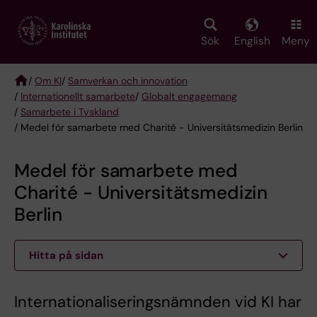
Skip
to
main
Sök
English
Meny
content
/
Om KI
/
Samverkan och innovation
/
Internationellt samarbete
/
Globalt engagemang
Breadcrumb
/
Samarbete i Tyskland
/ Medel för samarbete med Charité - Universitätsmedizin Berlin
Medel för samarbete med
Charité - Universitätsmedizin
Berlin
Hitta på sidan
Internationaliseringsnämnden vid KI har