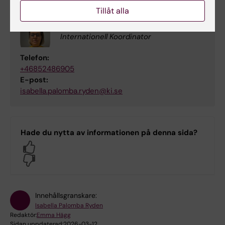
Tillåt alla
Isabella Palomba Ryden
Internationell Koordinator
Telefon:
+46852486905
E-post:
isabella.palomba.ryden@ki.se
Hade du nytta av informationen på denna sida?
Yes
No
Innehållsgranskare:
Isabella Palomba Ryden
Redaktör:
Emma Hägg
Sidan uppdaterad:
2026-03-12