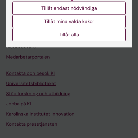
Studentmejlen
Tillåt endast nödvändiga
Kurs- och programwebbar
Tillåt mina valda kakor
Student på KI
Tillåt alla
Medarbetare
Medarbetarportalen
Kontakta och besök KI
Universitetsbiblioteket
Stöd forskning och utbildning
Jobba på KI
Karolinska Institutet Innovation
Kontakta presstjänsten