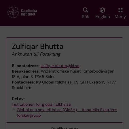
Skip
to
main
Sök
English
Meny
content
Zulfiqar Bhutta
Anknuten till Forskning
E-postadress:
zulfiqar.bhutta@ki.se
Besöksadress:
Widerströmska huset Tomtebodavägen
18 A, plan 3, 17165 Solna
Postadress:
K9 Global folkhälsa, K9 GPH Ekström, 171 77
Stockholm
Del av:
Institutionen för global folkhälsa
Global och sexuell hälsa (GloSH) – Anna Mia Ekströms
forskargrupp