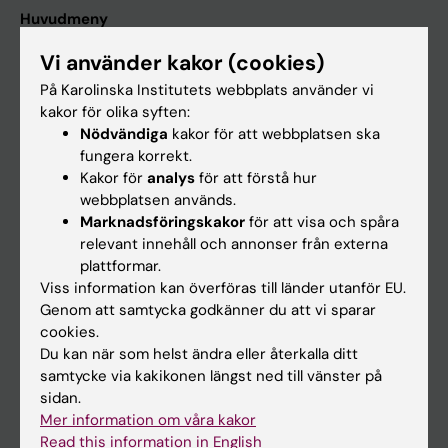
Huvudmeny
Utbildning
Vi använder kakor (cookies)
Forskarutbildning
På Karolinska Institutets webbplats använder vi
kakor för olika syften:
Forskning
Nödvändiga
kakor för att webbplatsen ska
Om KI
fungera korrekt.
Kakor för
analys
för att förstå hur
webbplatsen används.
På gång
Marknadsföringskakor
för att visa och spåra
relevant innehåll och annonser från externa
Nyheter
plattformar.
Kalender
Viss information kan överföras till länder utanför EU.
Genom att samtycka godkänner du att vi sparar
cookies.
Student
Du kan när som helst ändra eller återkalla ditt
Ladok
samtycke via kakikonen längst ned till vänster på
sidan.
Canvas
Mer information om våra kakor
Schema
Read this information in English