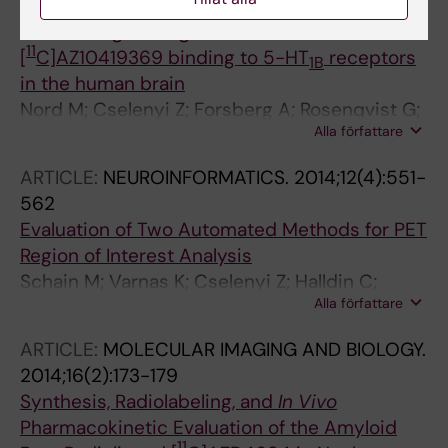
ARTICLE:
NEUROIMAGE.
2014;103:303-308
Distinct regional age effects on
11
[
C]AZ10419369 binding to 5-HT
receptors
1B
in the human brain
Nord M; Cselenyi Z; Forsberg A; Rosenqvist G;
Alla författare
Tiger M; Lundberg J; Varrone A; Farde L
ARTICLE:
NEUROINFORMATICS.
2014;12(4):551-
562
Evaluation of Two Automated Methods for PET
Region of Interest Analysis
Schain M; Varnas K; Cselenyi Z; Halldin C;
Alla författare
Farde L; Varrone A
ARTICLE:
MOLECULAR IMAGING AND BIOLOGY.
2014;16(2):173-179
Synthesis, Radiolabeling, and
In Vivo
Pharmacokinetic Evaluation of the Amyloid
11