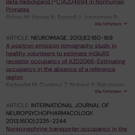
Beta Radioligand [
C]AZD4694 in Nonhuman
Primates
Schou M; Varnas K; Sandell J; Johnstrom P;
Alla författare
Cselenyi Z; Svensson S; Nakao R; Amini N;
Bergman L; Sumic A; Gulyas B; Lindstrom-Boo
ARTICLE:
NEUROIMAGE.
2013;82:160-169
E; Halldin C; Farde L
A positron emission tomography study in
healthy volunteers to estimate mGluR5
receptor occupancy of AZD2066-Estimating
occupancy in the absence of a reference
region
Kadgedal M; Cselenyi Z; Nyberg S; Raboisson
Alla författare
P; Stahle L; Stenkrona P; Varnas K; Halldin C;
Hooker AC; Karlsson MO
ARTICLE:
INTERNATIONAL JOURNAL OF
NEUROPSYCHOPHARMACOLOGY.
2013;16(10):2235-2244
Norepinephrine transporter occupancy in the