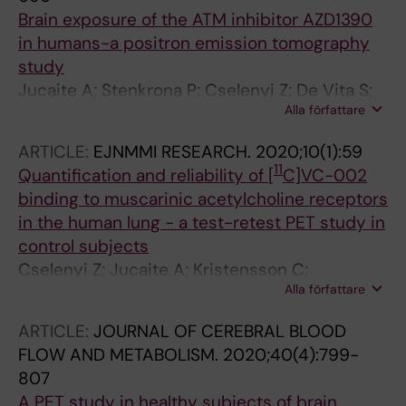
Brain exposure of the ATM inhibitor AZD1390
in humans-a positron emission tomography
study
Jucaite A; Stenkrona P; Cselenyi Z; De Vita S;
Alla författare
Buil-Bruna N; Varnas K; Savage A; Varrone A;
Johnstrom P; Schou M; Davison C; Sykes A;
ARTICLE:
EJNMMI RESEARCH.
2020;10(1):59
Reddy VP; Hoch M; Vazquez-Romero A; Moein
11
Quantification and reliability of [
C]VC-002
MM; Halldin C; Merchant MS; Pass M; Farde L
binding to muscarinic acetylcholine receptors
in the human lung - a test-retest PET study in
control subjects
Cselenyi Z; Jucaite A; Kristensson C;
Alla författare
Stenkrona P; Ewing P; Varrone A; Johnstrom P;
Schou M; Vazquez-Romero A; Moein MM; Bolin
ARTICLE:
JOURNAL OF CEREBRAL BLOOD
M; Siikanen J; Gryback P; Larsson B; Halldin C;
FLOW AND METABOLISM.
2020;40(4):799-
Grime K; Eriksson UG; Farde L
807
A PET study in healthy subjects of brain