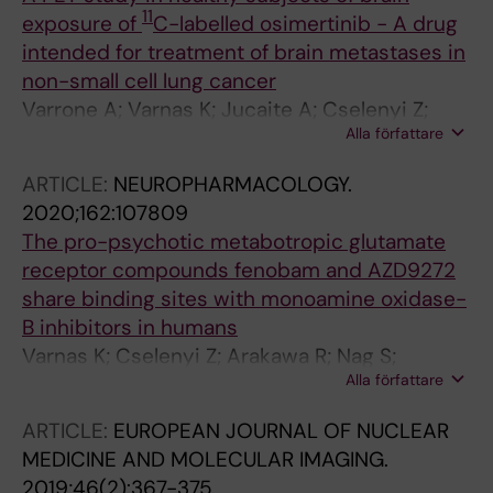
11
exposure of
C-labelled osimertinib - A drug
intended for treatment of brain metastases in
non-small cell lung cancer
Varrone A; Varnas K; Jucaite A; Cselenyi Z;
Alla författare
Johnstrom P; Schou M; Vazquez-Romero A;
Moein MM; Halldin C; Brown AP; Vishwanathan
ARTICLE:
NEUROPHARMACOLOGY.
K; Farde L
2020;162:107809
The pro-psychotic metabotropic glutamate
receptor compounds fenobam and AZD9272
share binding sites with monoamine oxidase-
B inhibitors in humans
Varnas K; Cselenyi Z; Arakawa R; Nag S;
Alla författare
Stepanov V; Moein MM; Johnstrom P; Kingston
L; Elmore CS; Halldin C; Farde L
ARTICLE:
EUROPEAN JOURNAL OF NUCLEAR
MEDICINE AND MOLECULAR IMAGING.
2019;46(2):367-375