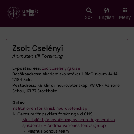
Skip
to
main
Sök
English
Meny
content
Zsolt Cselényi
Anknuten till Forskning
E-postadress:
zsolt.cselenyi@ki.se
Besöksadress:
Akademiska stråket 1, BioClinicum J4:14,
17164 Solna
Postadress:
K8 Klinisk neurovetenskap, K8 CPF Varrone
Schou, 171 77 Stockholm
Del av:
Institutionen för klinisk neurovetenskap
Centrum för psykiatriforskning vid CNS
Molekylär hjärnavbildning av neurodegenerativa
sjukdomar – Andrea Varrones forskargrupp
Magnus Schous team