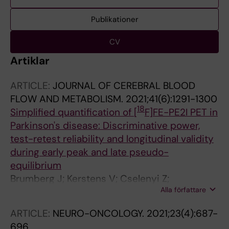
Publikationer
CV
Artiklar
ARTICLE:
JOURNAL OF CEREBRAL BLOOD
FLOW AND METABOLISM.
2021;41(6):1291-1300
18
Simplified quantification of [
F]FE-PE2I PET in
Parkinson's disease: Discriminative power,
test-retest reliability and longitudinal validity
during early peak and late pseudo-
equilibrium
Brumberg J; Kerstens V; Cselenyi Z;
Alla författare
Svenningsson P; Sundgren M; Fazio P; Varrone
A
ARTICLE:
NEURO-ONCOLOGY.
2021;23(4):687-
696