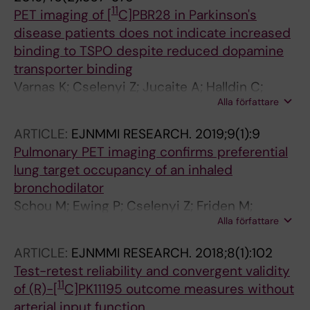
11
PET imaging of [
C]PBR28 in Parkinson's
disease patients does not indicate increased
binding to TSPO despite reduced dopamine
transporter binding
Varnas K; Cselenyi Z; Jucaite A; Halldin C;
Alla författare
Svenningsson P; Farde L; Varrone A
ARTICLE:
EJNMMI RESEARCH.
2019;9(1):9
Pulmonary PET imaging confirms preferential
lung target occupancy of an inhaled
bronchodilator
Schou M; Ewing P; Cselenyi Z; Friden M;
Alla författare
Takano A; Halldin C; Farde L
ARTICLE:
EJNMMI RESEARCH.
2018;8(1):102
Test-retest reliability and convergent validity
11
of (R)-[
C]PK11195 outcome measures without
arterial input function