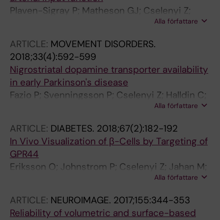
Plaven-Sigray P; Matheson GJ; Cselenyi Z;
Alla författare
Jucaite A; Farde L; Cervenka S
ARTICLE:
MOVEMENT DISORDERS.
2018;33(4):592-599
Nigrostriatal dopamine transporter availability
in early Parkinson's disease
Fazio P; Svenningsson P; Cselenyi Z; Halldin C;
Alla författare
Farde L; Varrone A
ARTICLE:
DIABETES.
2018;67(2):182-192
In Vivo Visualization of β-Cells by Targeting of
GPR44
Eriksson O; Johnstrom P; Cselenyi Z; Jahan M;
Alla författare
Selvaraju RK; Jensen-Waern M; Takano A;
Winzell MS; Halldin C; Skrtic S; Korsgren O
ARTICLE:
NEUROIMAGE.
2017;155:344-353
Reliability of volumetric and surface-based