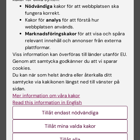
component in estimates of beta-amyloid load
Nödvändiga
kakor för att webbplatsen ska
obtained using quasi-steady-state
fungera korrekt.
standardized uptake value ratio
Kakor för
analys
för att förstå hur
webbplatsen används.
Cselenyi Z; Farde L
Marknadsföringskakor
för att visa och spåra
relevant innehåll och annonser från externa
ARTICLE:
BRAIN.
2015;138(Pt 9):2687-2700
plattformar.
Effect of the myeloperoxidase inhibitor
Viss information kan överföras till länder utanför EU.
AZD3241 on microglia: a PET study in
Genom att samtycka godkänner du att vi sparar
Parkinson's disease
cookies.
Jucaite A; Svenningsson P; Rinne JO; Cselenyi
Du kan när som helst ändra eller återkalla ditt
samtycke via kakikonen längst ned till vänster på
Alla författare
Z; Varnas K; Johnstrom P; Amini N; Kirjavainen
sidan.
A; Helin S; Minkwitz M; Kugler AR; Posener JA;
ARTICLE:
NEUROIMAGE.
2015;112:225-231
Mer information om våra kakor
Budd S; Halldin C; Varrone A; Farde L
Read this information in English
Diurnal and seasonal variation of the brain
serotonin system in healthy male subjects
Tillåt endast nödvändiga
Matheson GJ; Schain M; Almeida R; Lundberg
Tillåt mina valda kakor
Alla författare
J; Cselenyi Z; Borg J; Varrone A; Farde L;
Cervenka S
Tillåt alla