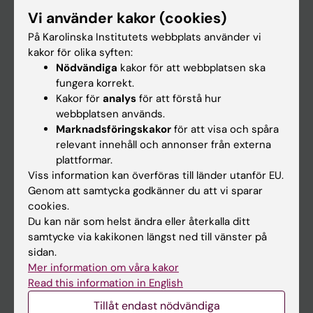
Forskarutbildning
Vi använder kakor (cookies)
Forskning
På Karolinska Institutets webbplats använder vi
kakor för olika syften:
Om KI
Nödvändiga
kakor för att webbplatsen ska
fungera korrekt.
Kakor för
analys
för att förstå hur
På gång
webbplatsen används.
Nyheter
Marknadsföringskakor
för att visa och spåra
relevant innehåll och annonser från externa
Kalender
plattformar.
Viss information kan överföras till länder utanför EU.
Student
Genom att samtycka godkänner du att vi sparar
Ladok
cookies.
Du kan när som helst ändra eller återkalla ditt
Canvas
samtycke via kakikonen längst ned till vänster på
Schema
sidan.
Mer information om våra kakor
Studentmejlen
Read this information in English
Kurs- och programwebbar
Tillåt endast nödvändiga