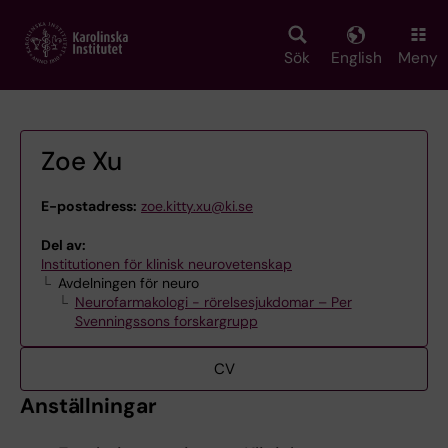
Skip
to
main
Sök
English
Meny
content
Zoe Xu
E-postadress:
zoe.kitty.xu@ki.se
Del av:
Institutionen för klinisk neurovetenskap
Avdelningen för neuro
Neurofarmakologi - rörelsesjukdomar – Per
Svenningssons forskargrupp
CV
Anställningar