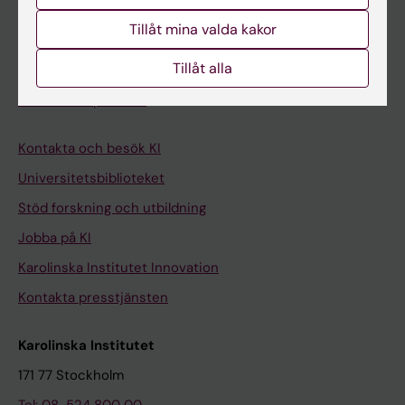
Student på KI
Tillåt mina valda kakor
Tillåt alla
Medarbetare
Medarbetarportalen
Kontakta och besök KI
Universitetsbiblioteket
Stöd forskning och utbildning
Jobba på KI
Karolinska Institutet Innovation
Kontakta presstjänsten
Karolinska Institutet
171 77 Stockholm