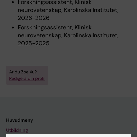
Forskningsassistent, Klinisk
neurovetenskap, Karolinska Institutet,
2026-2026
Forskningsassistent, Klinisk
neurovetenskap, Karolinska Institutet,
2025-2025
Är du Zoe Xu?
Redigera din profil
Huvudmeny
Utbildning