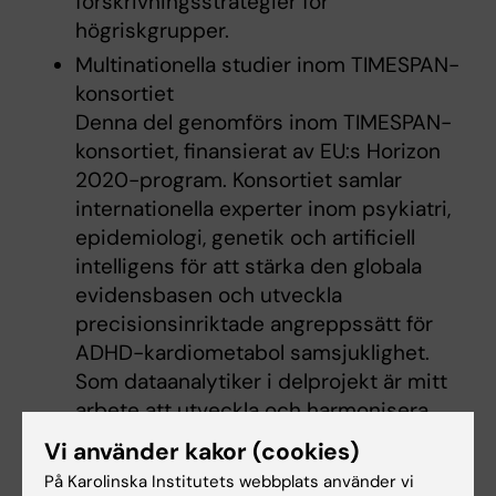
förskrivningsstrategier för
högriskgrupper.
Multinationella studier inom TIMESPAN-
konsortiet
Denna del genomförs inom TIMESPAN-
konsortiet, finansierat av EU:s Horizon
2020-program. Konsortiet samlar
internationella experter inom psykiatri,
epidemiologi, genetik och artificiell
intelligens för att stärka den globala
evidensbasen och utveckla
precisionsinriktade angreppssätt för
ADHD-kardiometabol samsjuklighet.
Som dataanalytiker i delprojekt är mitt
arbete att utveckla och harmonisera
standarder för datahantering samt den
Vi använder kakor (cookies)
statistiska analysramen mellan
På Karolinska Institutets webbplats använder vi