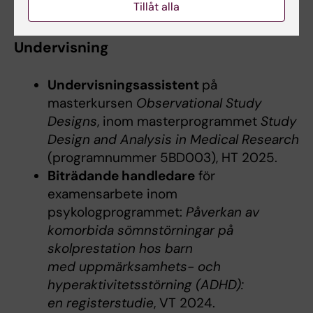
Tillåt alla
Undervisning
Undervisningsassistent
på
masterkursen
Observational Study
Designs
, inom masterprogrammet
Study
Design and Analysis in Medical Research
(programnummer 5BD003), HT 2025.
Biträdande handledare
för
examensarbete inom
psykologprogrammet:
Påverkan av
komorbida sömnstörningar på
skolprestation hos barn
med uppmärksamhets- och
hyperaktivitetsstörning (ADHD):
en registerstudie
, VT 2024.