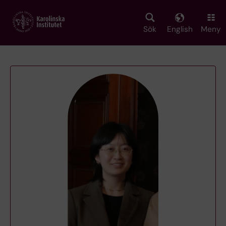
Skip
to
main
Sök
English
Meny
content