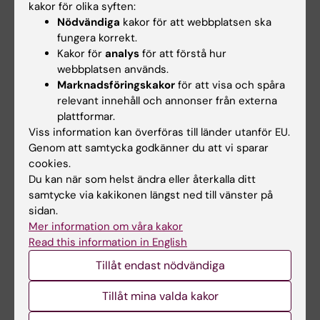
deltagande länder, och att bygga
kakor för olika syften:
gemensamma analysskript för en
Nödvändiga
kakor för att webbplatsen ska
konsekvent analysprocess i heterogena
fungera korrekt.
Kakor för
analys
för att förstå hur
vårdsystem - och därmed säkerställa
webbplatsen används.
jämförbarhet och reproducerbarhet
Marknadsföringskakor
för att visa och spåra
mellan länder. Jag koordinerar även
relevant innehåll och annonser från externa
statistiker och kliniska forskare mellan
plattformar.
sajter för att driva dataprocessering och
Viss information kan överföras till länder utanför EU.
analyser. Efter genomförda lokala
Genom att samtycka godkänner du att vi sparar
cookies.
analyser sammanställer jag resultat från
Du kan när som helst ändra eller återkalla ditt
vårddatabaser i sju länder i Europa,
samtycke via kakikonen längst ned till vänster på
Nordamerika, Asien och Oceanien
sidan.
(Norge, Danmark, Sverige, Storbritannien,
Mer information om våra kakor
USA, Nederländerna och Australien).
Read this information in English
Med meta-analys och datavisualisering
Tillåt endast nödvändiga
översätter jag multinationella resultat till
Tillåt mina valda kakor
kliniskt relevant evidens som kan stödja
kliniska beslut och policydiskussioner.