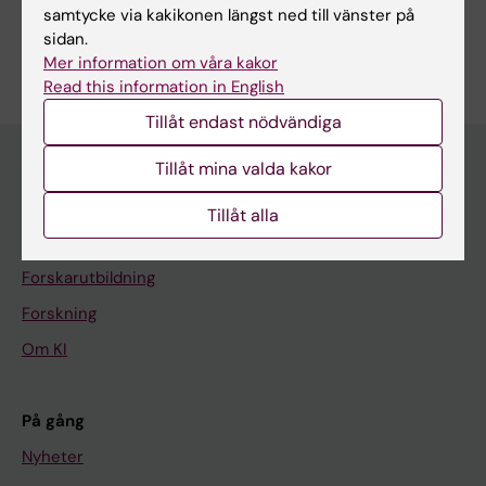
samtycke via kakikonen längst ned till vänster på
Är du Yuwei Lin?
sidan.
Redigera din profil
Mer information om våra kakor
Read this information in English
Tillåt endast nödvändiga
Tillåt mina valda kakor
Huvudmeny
Tillåt alla
Utbildning
Forskarutbildning
Forskning
Om KI
På gång
Nyheter