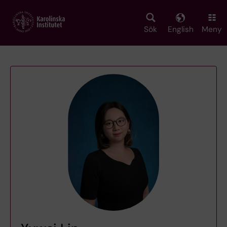
Skip
to
main
Sök
English
Meny
content