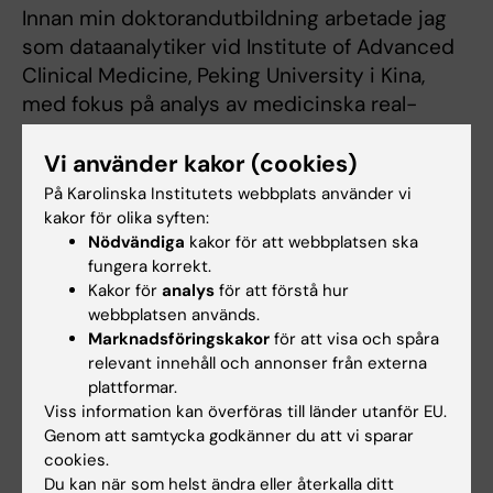
Innan min doktorandutbildning arbetade jag
som dataanalytiker vid Institute of Advanced
Clinical Medicine, Peking University i Kina,
med fokus på analys av medicinska real-
world-data. Jag har en kandidatexamen i
rehabiliteringsterapi med biämne i klinisk
Vi använder kakor (cookies)
psykologi från Sun Yat-sen University i Kina
På Karolinska Institutets webbplats använder vi
och en masterexamen i folkhälsovetenskap
kakor för olika syften:
Nödvändiga
kakor för att webbplatsen ska
från University of Sydney i Australien.
fungera korrekt.
Kakor för
analys
för att förstå hur
webbplatsen används.
Marknadsföringskakor
för att visa och spåra
Forskningsområden:
relevant innehåll och annonser från externa
plattformar.
Cancer och onkologi
Viss information kan överföras till länder utanför EU.
Folkhälsovetenskap, global hälsa och socialmedicin
Genom att samtycka godkänner du att vi sparar
Forskningsämnen:
cookies.
Du kan när som helst ändra eller återkalla ditt
Demens
Njure