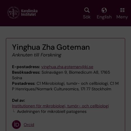
Skip
to
main
Sök
English
Meny
content
Yinghua Zha Goteman
Anknuten till Forskning
E-postadress:
yinghua.zha.goteman@ki.se
Besöksadress:
Solnavägen 9, Biomedicum A8, 17165
Solna
Postadress:
C1 Mikrobiologi, tumör- och cellbiologi, C1 M
P Henriques/Normark Cultureomics, 171 77 Stockholm
Del av:
Institutionen för mikrobiologi, tumör- och cellbiologi
Avdelningen för mikrobiell patogenes
Orcid