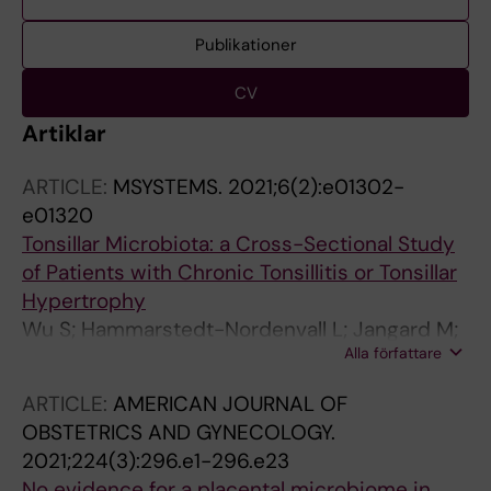
Publikationer
CV
Artiklar
ARTICLE:
MSYSTEMS.
2021;6(2):e01302-
e01320
Tonsillar Microbiota: a Cross-Sectional Study
of Patients with Chronic Tonsillitis or Tonsillar
Hypertrophy
Wu S; Hammarstedt-Nordenvall L; Jangard M;
Alla författare
Cheng L; Radu SA; Angelidou P; Zha Y;
Hamsten M; Engstrand L; Du J; Ternhag A
ARTICLE:
AMERICAN JOURNAL OF
OBSTETRICS AND GYNECOLOGY.
2021;224(3):296.e1-296.e23
No evidence for a placental microbiome in