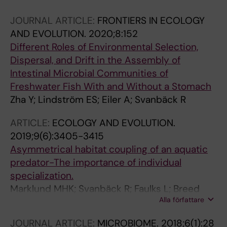
Angelidou P; Zha Y; Hamsten M; Schuppe-
JOURNAL ARTICLE:
FRONTIERS IN ECOLOGY
Koistinen I; Olovsson M; Engstrand L; Du J
AND EVOLUTION.
2020;8:152
Different Roles of Environmental Selection,
Dispersal, and Drift in the Assembly of
Intestinal Microbial Communities of
Freshwater Fish With and Without a Stomach
Zha Y; Lindström ES; Eiler A; Svanbäck R
ARTICLE:
ECOLOGY AND EVOLUTION.
2019;9(6):3405-3415
Asymmetrical habitat coupling of an aquatic
predator-The importance of individual
specialization.
Marklund MHK; Svanbäck R; Faulks L; Breed
Alla författare
MF; Scharnweber K; Zha Y; Eklöv P
JOURNAL ARTICLE:
MICROBIOME.
2018;6(1):28