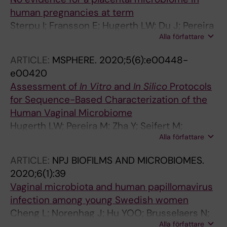
human pregnancies at term
Sterpu I; Fransson E; Hugerth LW; Du J; Pereira
Alla författare
M; Cheng L; Radu SA; Calderon-Perez L; Zha Y;
Angelidou P; Pennhag A; Boulund F; Scheynius
ARTICLE:
MSPHERE.
2020;5(6):e00448-
A; Engstrand L; Wiberg-Itzel E; Schuppe-
e00420
Koistinen I
Assessment of
In Vitro
and
In Silico
Protocols
for Sequence-Based Characterization of the
Human Vaginal Microbiome
Hugerth LW; Pereira M; Zha Y; Seifert M;
Alla författare
Kaldhusdal V; Boulund F; Krog MC; Bashir Z;
Hamsten M; Fransson E; Nielsen HS; Schuppe-
ARTICLE:
NPJ BIOFILMS AND MICROBIOMES.
Koistinen I; Engstrand L
2020;6(1):39
Vaginal microbiota and human papillomavirus
infection among young Swedish women
Cheng L; Norenhag J; Hu YOO; Brusselaers N;
Alla författare
Fransson E; Ahrlund-Richter A; Gudnadottir U;