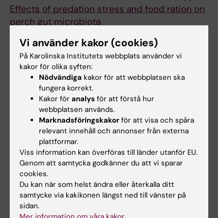
Effects of predation stress and food ration on
perch gut microbiota
Zha Y; Eiler A; Johansson F; Svanback R
Vi använder kakor (cookies)
JOURNAL ARTICLE:
PLOS ONE.
På Karolinska Institutets webbplats använder vi
kakor för olika syften:
2016;11(5):e0155239
Nödvändiga
kakor för att webbplatsen ska
Effects of Dispersal and Initial Diversity on the
fungera korrekt.
Composition and Functional Performance of
Kakor för
analys
för att förstå hur
Bacterial Communities
webbplatsen används.
Zha Y; Berga M; Comte J; Langenheder S
Marknadsföringskakor
för att visa och spåra
relevant innehåll och annonser från externa
plattformar.
Alla övriga publikationer
Viss information kan överföras till länder utanför EU.
Genom att samtycka godkänner du att vi sparar
cookies.
CORRIGENDUM:
MSPHERE.
2020;5(6):e01253-
Du kan när som helst ändra eller återkalla ditt
e01220
samtycke via kakikonen längst ned till vänster på
Assessment of
In Vitro
and
In Silico
Protocols
sidan.
for Sequence-Based Characterization of the
Mer information om våra kakor