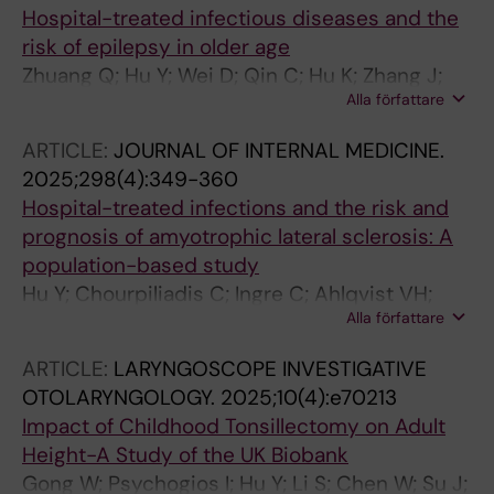
Hospital-treated infectious diseases and the
risk of epilepsy in older age
Zhuang Q; Hu Y; Wei D; Qin C; Hu K; Zhang J;
Alla författare
Chen L; Yang Z; Ye W; Wirdefeldt K; Zou X; Mao
Y; Hagg S; Fang F
ARTICLE:
JOURNAL OF INTERNAL MEDICINE.
2025;298(4):349-360
Hospital-treated infections and the risk and
prognosis of amyotrophic lateral sclerosis: A
population-based study
Hu Y; Chourpiliadis C; Ingre C; Ahlqvist VH;
Alla författare
Sun J; Song H; Pawitan Y; Piehl F; Fang F
ARTICLE:
LARYNGOSCOPE INVESTIGATIVE
OTOLARYNGOLOGY.
2025;10(4):e70213
Impact of Childhood Tonsillectomy on Adult
Height-A Study of the UK Biobank
Gong W; Psychogios I; Hu Y; Li S; Chen W; Su J;