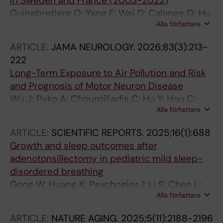
in Sweden and France (2003-2022)
Guinebretiere O; Yang F; Wei D; Calonge Q; Hu
Alla författare
Y; Wirdefeldt K; Ingre C; Piehl F; Modig K; Ye W;
Del Mar Amador M; Durrleman S; Bruneteau G;
ARTICLE:
JAMA NEUROLOGY.
2026;83(3):213-
Louapre C; Corvol J-C; Fang F; Nedelec T
222
Long-Term Exposure to Air Pollution and Risk
and Prognosis of Motor Neuron Disease
Wu J; Pyko A; Chourpiliadis C; Hu Y; Hou C;
Alla författare
Brauner S; Piehl F; Ljungman P; Ingre C; Fang F
ARTICLE:
SCIENTIFIC REPORTS.
2025;16(1):688
Growth and sleep outcomes after
adenotonsillectomy in pediatric mild sleep-
disordered breathing
Gong W; Huang K; Psychogios I; Li S; Chen L;
Alla författare
Zhang J; Fang F; Zhang Z; Hu Y
ARTICLE:
NATURE AGING.
2025;5(11):2188-2196