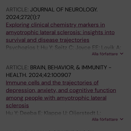
ARTICLE:
JOURNAL OF NEUROLOGY.
2024;272(1):7
Exploring clinical chemistry markers in
amyotrophic lateral sclerosis: insights into
survival and disease trajectories
Psychogios I; Hu Y; Seitz C; Joyce EE; Lovik A;
Alla författare
Ingre C; Fang F
ARTICLE:
BRAIN, BEHAVIOR, & IMMUNITY -
HEALTH.
2024;42:100907
Immune cells and the trajectories of
depression, anxiety, and cognitive function
among people with amyotrophic lateral
sclerosis
Hu Y; Deeba E; Klappe U; Oijerstedt L;
Alla författare
Andersson J; Ruffin N; Piehl F; Ingre C; Fang F;
Seitz C