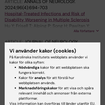
ARTICLE:
ANNALS OF NEUROLOGY.
2024;96(4):694-703
Hospital-Treated Infections and Risk of
Disability Worsening in Multiple Sclerosis
Hu Y; Frisell T; Alping P; Song H; Pawitan Y;
Alla författare
Fang F; Piehl F
ARTICLE:
JOURNAL OF NEUROLOGY.
2024;271(8):5447-5459
Vi använder kakor (cookies)
Lifestyle and medical conditions in relation to
På Karolinska Institutets webbplats använder vi
ALS risk and progression-an introduction to
kakor för olika syften:
the Swedish ALSrisc Study
Nödvändiga
kakor för att webbplatsen ska
Chourpiliadis C; Seitz C; Lovik A; Joyce EE;
fungera korrekt.
Alla författare
Kakor för
analys
för att förstå hur
Pan L; Hu Y; Klappe U; Samuelsson K; Press R;
webbplatsen används.
Ingre C; Fang F
ARTICLE:
BRAIN COMMUNICATIONS.
Marknadsföringskakor
för att visa och spåra
relevant innehåll och annonser från externa
2023;5(2):fcad065
plattformar.
Infections among individuals with multiple
Viss information kan överföras till länder utanför EU.