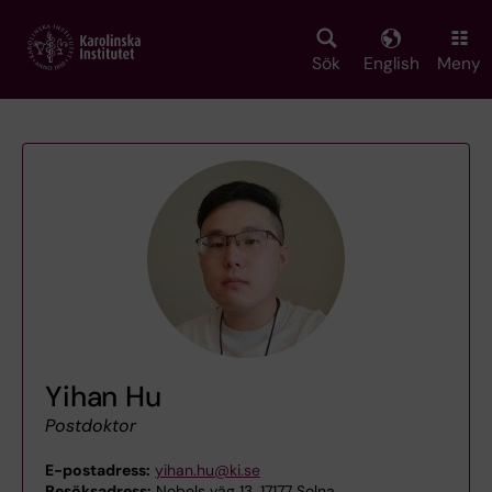
Skip
to
main
Sök
English
Meny
content
Yihan Hu
Postdoktor
E-postadress:
yihan.hu@ki.se
Besöksadress:
Nobels väg 13, 17177 Solna