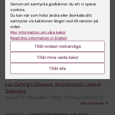
sclerosis, Alzheimer's disease and Parkinson's
Genom att samtycka godkänner du att vi sparar
disease
cookies.
Hu Y; Hu K; Song H; Pawitan Y; Piehl F; Fang F
Du kan när som helst ändra eller återkalla ditt
samtycke via kakikonen längst ned till vänster på
ARTICLE:
BMJ OPEN.
2022;12(11):e063676
sidan.
Mer information om våra kakor
Association of sleep behaviour and pattern
Read this information in English
with the risk of glaucoma: a prospective
Tillåt endast nödvändiga
cohort study in the UK Biobank
Sun C; Yang H; Hu Y; Qu Y; Hu Y; Sun Y; Ying Z;
Tillåt mina valda kakor
Alla författare
Song H
Tillåt alla
JOURNAL ARTICLE:
FRONTIERS FOR YOUNG
MINDS.
2022;10:812576
Lou Gehrig’s Disease: Amyotrophic Lateral
Sclerosis
Joyce EE; González-Hijón J; Chourpiliadis C;
Alla författare
Lovik A; Seitz C; Cui C; Sun J; Hu Y; Pan L;
Andersson J