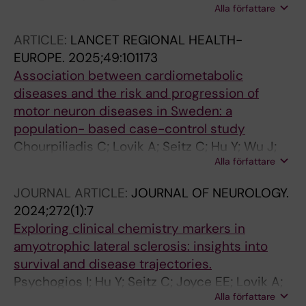
Alla författare
Song H; Xiao X; Zhang Z; Huang Y; Fang F
ARTICLE:
LANCET REGIONAL HEALTH-
EUROPE.
2025;49:101173
Association between cardiometabolic
diseases and the risk and progression of
motor neuron diseases in Sweden: a
population- based case-control study
Chourpiliadis C; Lovik A; Seitz C; Hu Y; Wu J;
Alla författare
Ljungman P; Press R; Samuelsson K; Ingre C;
Fang F
JOURNAL ARTICLE:
JOURNAL OF NEUROLOGY.
2024;272(1):7
Exploring clinical chemistry markers in
amyotrophic lateral sclerosis: insights into
survival and disease trajectories.
Psychogios I; Hu Y; Seitz C; Joyce EE; Lovik A;
Alla författare
Ingre C; Fang F