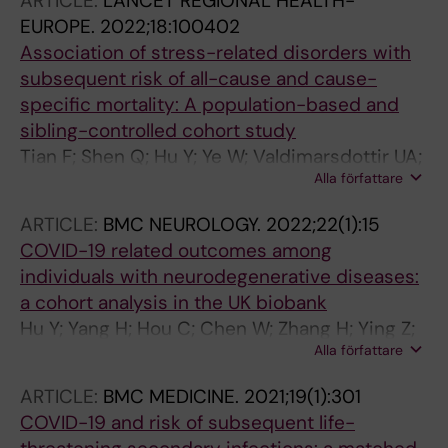
ARTICLE:
LANCET REGIONAL HEALTH-
EUROPE.
2022;18:100402
Association of stress-related disorders with
subsequent risk of all-cause and cause-
specific mortality: A population-based and
sibling-controlled cohort study
Tian F; Shen Q; Hu Y; Ye W; Valdimarsdottir UA;
Alla författare
Song H; Fang F
ARTICLE:
BMC NEUROLOGY.
2022;22(1):15
COVID-19 related outcomes among
individuals with neurodegenerative diseases:
a cohort analysis in the UK biobank
Hu Y; Yang H; Hou C; Chen W; Zhang H; Ying Z;
Alla författare
Hu Y; Sun Y; Qu Y; Feychting M; Valdimarsdottir
U; Song H; Fang F
ARTICLE:
BMC MEDICINE.
2021;19(1):301
COVID-19 and risk of subsequent life-