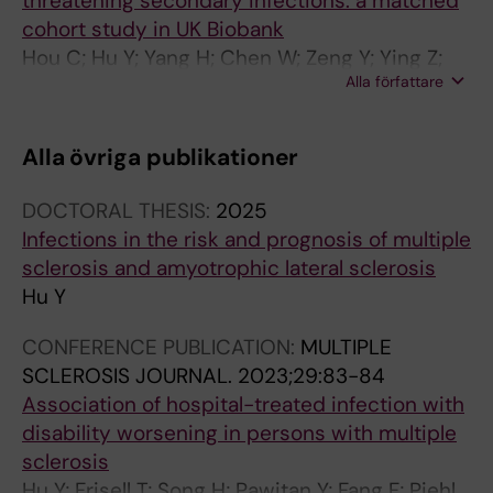
threatening secondary infections: a matched
cohort study in UK Biobank
Hou C; Hu Y; Yang H; Chen W; Zeng Y; Ying Z;
Alla författare
Hu Y; Sun Y; Qu Y; Gottfredsson M;
Valdimarsdottir UA; Song H
Alla övriga publikationer
DOCTORAL THESIS:
2025
Infections in the risk and prognosis of multiple
sclerosis and amyotrophic lateral sclerosis
Hu Y
CONFERENCE PUBLICATION:
MULTIPLE
SCLEROSIS JOURNAL.
2023;29:83-84
Association of hospital-treated infection with
disability worsening in persons with multiple
sclerosis
Hu Y; Frisell T; Song H; Pawitan Y; Fang F; Piehl