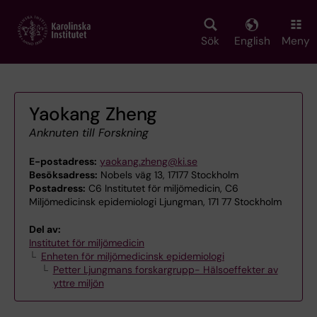
Skip
to
main
Sök
English
Meny
content
Yaokang Zheng
Anknuten till Forskning
E-postadress:
yaokang.zheng@ki.se
Besöksadress:
Nobels väg 13, 17177 Stockholm
Postadress:
C6 Institutet för miljömedicin, C6
Miljömedicinsk epidemiologi Ljungman, 171 77 Stockholm
Del av:
Institutet för miljömedicin
Enheten för miljömedicinsk epidemiologi
Petter Ljungmans forskargrupp- Hälsoeffekter av
yttre miljön