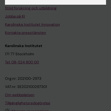
Universitetsbiblioteket
Stöd forskning och utbildning
Jobba på KI
Karolinska Institutet Innovation
Kontakta presstjänsten
Karolinska Institutet
171 77 Stockholm
Tel: 08-524 800 00
Org.nr: 202100-2973
VAT.nr: SE202100297301
Om webbplatsen
Tillgänglighetsredogörelse