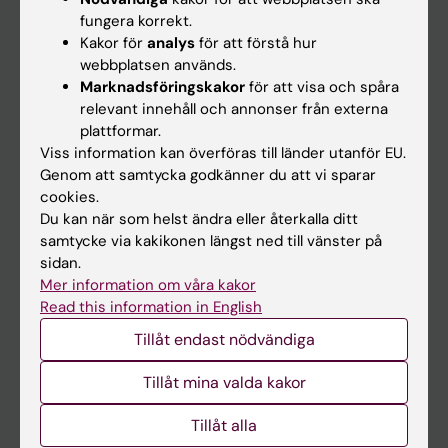
Kalender
fungera korrekt.
Kakor för
analys
för att förstå hur
webbplatsen används.
Student
Marknadsföringskakor
för att visa och spåra
Ladok
relevant innehåll och annonser från externa
plattformar.
Canvas
Viss information kan överföras till länder utanför EU.
Schema
Genom att samtycka godkänner du att vi sparar
cookies.
Studentmejlen
Du kan när som helst ändra eller återkalla ditt
Kurs- och programwebbar
samtycke via kakikonen längst ned till vänster på
sidan.
Student på KI
Mer information om våra kakor
Read this information in English
Medarbetare
Tillåt endast nödvändiga
Medarbetarportalen
Tillåt mina valda kakor
Kontakta och besök KI
Tillåt alla