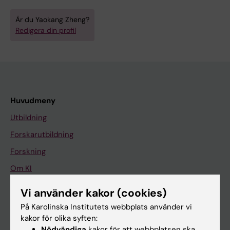
Är du Yaokang Zheng?
Redigera din profil
Huvudmeny
Utbildning
Forskarutbildning
Forskning
Om KI
Vi använder kakor (cookies)
På gång
På Karolinska Institutets webbplats använder vi
kakor för olika syften:
Nyheter
Nödvändiga
kakor för att webbplatsen ska