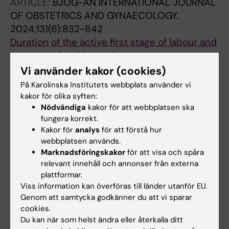
ARTICLE:
BJOG-AN INTERNATIONAL JOURNAL
Hatschek T; Lehtio J; Matikas A; Foukakis T
OF OBSTETRICS AND GYNAECOLOGY.
2024;131(6):832-842
Duration of the active first stage of labour and
severe perineal lacerations and maternal
postpartum complications: a population-
Vi använder kakor (cookies)
based cohort study
På Karolinska Institutets webbplats använder vi
Kogner L; Lundborg L; Liu X; Ladfors LV;
kakor för olika syften:
Alla författare
Nödvändiga
kakor för att webbplatsen ska
Ahlberg M; Stephansson O; Sandstrom A
fungera korrekt.
ARTICLE:
JOURNAL OF CROHNS & COLITIS.
Kakor för
analys
för att förstå hur
webbplatsen används.
2024;18(3):349-359
Marknadsföringskakor
för att visa och spåra
Human Leukocyte Antigen Signatures as
relevant innehåll och annonser från externa
Pathophysiological Discriminants of
plattformar.
Microscopic Colitis Subtypes
Viss information kan överföras till länder utanför EU.
Zheng T; Roda G; Zabana Y; Escudero-
Genom att samtycka godkänner du att vi sparar
Alla författare
cookies.
Hernandez C; Liu X; Chen Y; Camargo Tavares
Du kan när som helst ändra eller återkalla ditt
L; Bonfiglio F; Mellander M-R; Janczewska I;