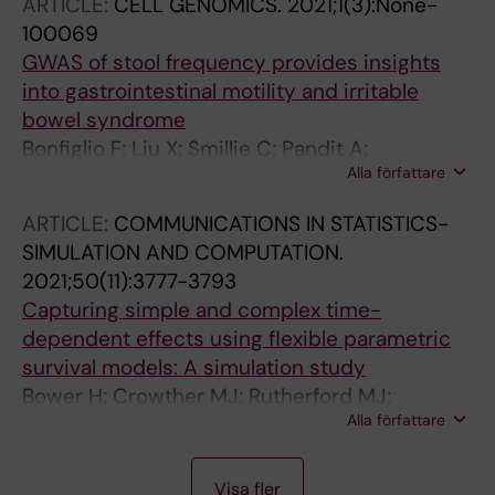
ARTICLE:
CELL GENOMICS.
2021;1(3):None-
100069
GWAS of stool frequency provides insights
into gastrointestinal motility and irritable
bowel syndrome
Bonfiglio F; Liu X; Smillie C; Pandit A;
Alla författare
Kurilshikov A; Bacigalupe R; Zheng T; Nim H;
Garcia-Etxebarria K; Bujanda L; Andreasson A;
ARTICLE:
COMMUNICATIONS IN STATISTICS-
Agreus L; Walter S; Abecasis G; Eijsbouts C;
SIMULATION AND COMPUTATION.
Jostins L; Parkes M; Hughes DA; Timpson N;
2021;50(11):3777-3793
Raes J; Franke A; Kennedy NA; Regev A;
Capturing simple and complex time-
Zhernakova A; Simren M; Camilleri M; D'Amato
dependent effects using flexible parametric
M
survival models: A simulation study
Bower H; Crowther MJ; Rutherford MJ;
Alla författare
Andersson TM-L; Clements M; Liu X-R;
Dickman PW; Lambert PC
A
A
A
A
A
A
Visa fler