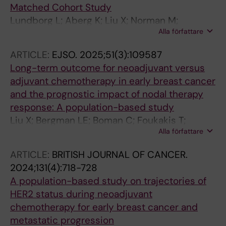
Matched Cohort Study
Lundborg L; Aberg K; Liu X; Norman M;
Alla författare
Stephansson O; Pettersson K; Ekborn M;
Cnattingius S; Ahlberg M
ARTICLE:
EJSO.
2025;51(3):109587
Long-term outcome for neoadjuvant versus
adjuvant chemotherapy in early breast cancer
and the prognostic impact of nodal therapy
response: A population-based study
Liu X; Bergman LE; Boman C; Foukakis T;
Alla författare
Matikas A
ARTICLE:
BRITISH JOURNAL OF CANCER.
2024;131(4):718-728
A population-based study on trajectories of
HER2 status during neoadjuvant
chemotherapy for early breast cancer and
metastatic progression