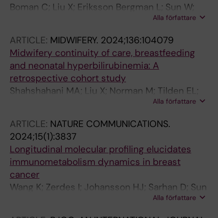
Boman C; Liu X; Eriksson Bergman L; Sun W;
Alla författare
Tranchell C; Toli MA; Acs B; Bergh J; Foukakis T;
Matikas A
ARTICLE:
MIDWIFERY.
2024;136:104079
Midwifery continuity of care, breastfeeding
and neonatal hyperbilirubinemia: A
retrospective cohort study
Shahshahani MA; Liu X; Norman M; Tilden EL;
Alla författare
Ahlberg M
ARTICLE:
NATURE COMMUNICATIONS.
2024;15(1):3837
Longitudinal molecular profiling elucidates
immunometabolism dynamics in breast
cancer
Wang K; Zerdes I; Johansson HJ; Sarhan D; Sun
Alla författare
Y; Kanellis DC; Sifakis EG; Mezheyeuski A; Liu
X; Loman N; Hedenfalk I; Bergh J; Bartek J;