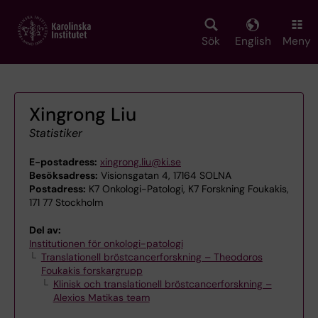
Skip
to
main
Sök
English
Meny
content
Xingrong Liu
Statistiker
E-postadress:
xingrong.liu@ki.se
Besöksadress:
Visionsgatan 4, 17164 SOLNA
Postadress:
K7 Onkologi-Patologi, K7 Forskning Foukakis,
171 77 Stockholm
Del av:
Institutionen för onkologi-patologi
Translationell bröstcancerforskning – Theodoros
Foukakis forskargrupp
Klinisk och translationell bröstcancerforskning –
Alexios Matikas team