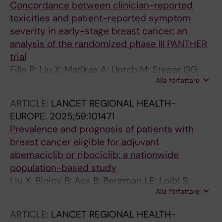
Concordance between clinician-reported
toxicities and patient-reported symptom
severity in early-stage breast cancer: an
analysis of the randomized phase III PANTHER
trial
Filis P; Liu X; Matikas A; Untch M; Steger GG;
Alla författare
Johansson H; Hellstrom M; Gnant M; Loibl S;
Brandberg Y; Bergh J; Foukakis T
ARTICLE:
LANCET REGIONAL HEALTH-
EUROPE.
2025;59:101471
Prevalence and prognosis of patients with
breast cancer eligible for adjuvant
abemaciclib or ribociclib: a nationwide
population-based study
Liu X; Binicy B; Acs B; Bergman LE; Loibl S;
Alla författare
Gnant M; Untch M; Valachis A; Bergh J;
Hartman J; Foukakis T; Matikas A
ARTICLE:
LANCET REGIONAL HEALTH-