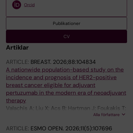
Orcid
Publikationer
CV
Artiklar
ARTICLE:
BREAST.
2026;88:104834
A nationwide population-based study on the
incidence and prognosis of HER2-positive
breast cancer eligible for adjuvant
pertuzumab in the modern era of neoadjuvant
therapy
Valachis A; Liu X; Acs B; Hartman J; Foukakis T;
Alla författare
Matikas A
ARTICLE:
ESMO OPEN.
2026;11(5):107696