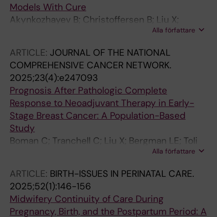
Models With Cure
Akynkozhayev B; Christoffersen B; Liu X;
Alla författare
Humphreys K; Clements M
ARTICLE:
JOURNAL OF THE NATIONAL
COMPREHENSIVE CANCER NETWORK.
2025;23(4):e247093
Prognosis After Pathologic Complete
Response to Neoadjuvant Therapy in Early-
Stage Breast Cancer: A Population-Based
Study
Boman C; Tranchell C; Liu X; Bergman LE; Toli
Alla författare
MA; Bergh J; Foukakis T; Matikas A
ARTICLE:
BIRTH-ISSUES IN PERINATAL CARE.
2025;52(1):146-156
Midwifery Continuity of Care During
Pregnancy, Birth, and the Postpartum Period: A