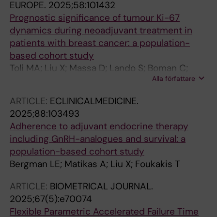
EUROPE.
2025;58:101432
Prognostic significance of tumour Ki-67
dynamics during neoadjuvant treatment in
patients with breast cancer: a population-
based cohort study
Toli MA; Liu X; Massa D; Lando S; Boman C;
Alla författare
Tsiknakis N; Tranchell C; Papakonstantinou A;
Fotia G; Vernieri C; Guarneri V; Bergh J; Dieci
ARTICLE:
ECLINICALMEDICINE.
MV; Bergman LE; Matikas A; Foukakis T
2025;88:103493
Adherence to adjuvant endocrine therapy
including GnRH-analogues and survival: a
population-based cohort study
Bergman LE; Matikas A; Liu X; Foukakis T
ARTICLE:
BIOMETRICAL JOURNAL.
2025;67(5):e70074
Flexible Parametric Accelerated Failure Time