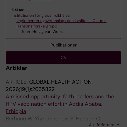
Del av:
Institutionen för global folkhälsa
Implementeringsvetenskap och kvalitet – Claudia
Hansons forskargrupp
Team Herzig van Wees
Publikationer
CV
Artiklar
ARTICLE:
GLOBAL HEALTH ACTION.
2026;19(1):2635822
A missed opportunity: faith leaders and the
HPV vaccination effort in Addis Ababa,
Ethiopia
Berhanu W; Yigremachew S; Hanson C;
Alla författare
Avermark H; Addissie A; Herzig Van Wees S