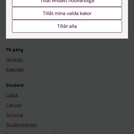
Tillåt endast nödvändiga
Utbildning
Forskarutbildning
Tillåt mina valda kakor
Forskning
Tillåt alla
Om KI
På gång
Nyheter
Kalender
Student
Ladok
Canvas
Schema
Studentmejlen