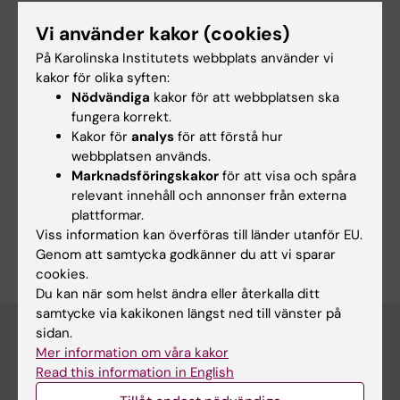
ARTICLE:
GLOBAL PUBLIC HEALTH.
Vi använder kakor (cookies)
2024;19(1):2386988
Learning from a gender transformative
På Karolinska Institutets webbplats använder vi
kakor för olika syften:
intervention among faith-leaders in Woliso,
Nödvändiga
kakor för att webbplatsen ska
Ethiopia: A qualitative study
fungera korrekt.
Gobbo E; Dube AA; Demeke M; Berhanu W;
Kakor för
analys
för att förstå hur
Alla författare
Megersa N; Amenu Y; Addisse A; Van Wees SH
webbplatsen används.
Marknadsföringskakor
för att visa och spåra
relevant innehåll och annonser från externa
plattformar.
Är du Wosene Berhanu Haile?
Viss information kan överföras till länder utanför EU.
Redigera din profil
Genom att samtycka godkänner du att vi sparar
cookies.
Du kan när som helst ändra eller återkalla ditt
samtycke via kakikonen längst ned till vänster på
sidan.
Mer information om våra kakor
Huvudmeny
Read this information in English