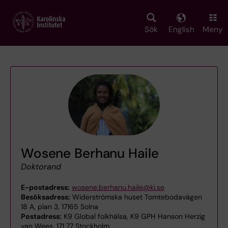
Skip
to
main
Sök
English
Meny
content
Wosene Berhanu Haile
Doktorand
E-postadress:
wosene.berhanu.haile@ki.se
Besöksadress:
Widerströmska huset Tomtebodavägen
18 A, plan 3, 17165 Solna
Postadress:
K9 Global folkhälsa, K9 GPH Hanson Herzig
van Wees, 171 77 Stockholm