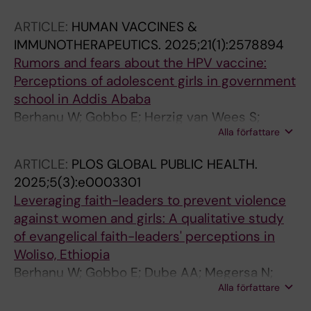
ARTICLE:
HUMAN VACCINES &
IMMUNOTHERAPEUTICS.
2025;21(1):2578894
Rumors and fears about the HPV vaccine:
Perceptions of adolescent girls in government
school in Addis Ababa
Berhanu W; Gobbo E; Herzig van Wees S;
Alla författare
Hanson C; Addissie A
ARTICLE:
PLOS GLOBAL PUBLIC HEALTH.
2025;5(3):e0003301
Leveraging faith-leaders to prevent violence
against women and girls: A qualitative study
of evangelical faith-leaders' perceptions in
Woliso, Ethiopia
Berhanu W; Gobbo E; Dube AA; Megersa N;
Alla författare
Amenu Y; Demeke M; Addisse A; Van Wees SH