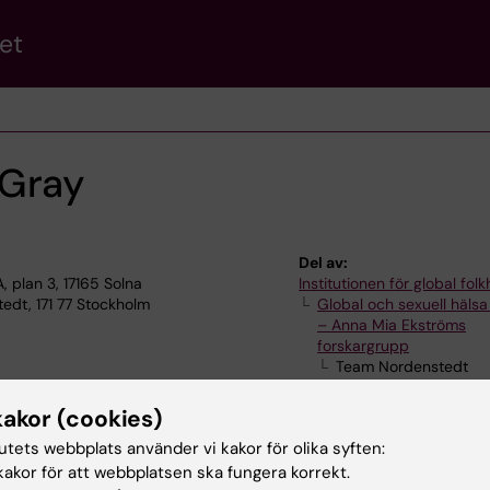
et
Gray
Del av:
plan 3, 17165 Solna
Institutionen för global fol
edt, 171 77 Stockholm
Global och sexuell hälsa
– Anna Mia Ekströms
forskargrupp
Team Nordenstedt
kakor (cookies)
tutets webbplats använder vi kakor för olika syften:
akor för att webbplatsen ska fungera korrekt.