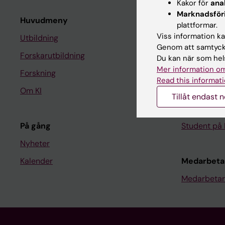
Kakor för
ana
Marknadsför
Huvudmeny
Student
plattformar.
Viss information kan
Utbildning
Ladok
Genom att samtycka
Forskarutbildning
Canvas
Du kan när som hels
Mer information om
Forskning
Schema
Read this informati
Om KI
Studentmej
Tillåt endast 
Kurs- och 
På gång
Student på 
Nyheter
Kalender
Medarbeta
Medarbetar