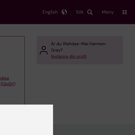
English
Sök
Meny
Är du Wahdae-Mai Harmon-
Gray?
Redigera din profil
khälsa
 (GloSH)