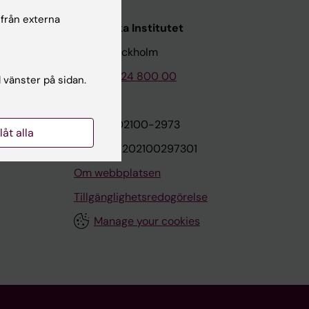
 från externa
Karolinska Institutet
171 77 Stockholm
Tel: 08-524 800 00
l vänster på sidan.
on
Org.nr: 202100-2973
llåt alla
VAT.nr: SE202100297301
Om webbplatsen
Tillgänglighetsredogörelse
Manage your cookies