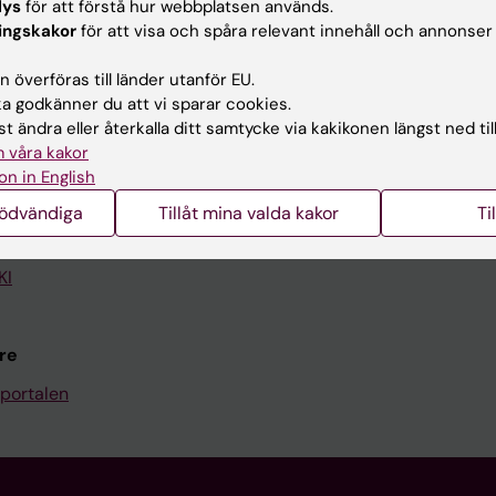
lys
för att förstå hur webbplatsen används.
ingskakor
för att visa och spåra relevant innehåll och annonser
Kontakta och besök KI
 överföras till länder utanför EU.
Universitetsbiblioteket
 godkänner du att vi sparar cookies.
Stöd forskning och utbildning
t ändra eller återkalla ditt samtycke via kakikonen längst ned til
 våra kakor
Jobba på KI
on in English
len
Karolinska Institutet Innovati
nödvändiga
Tillåt mina valda kakor
Ti
programwebbar
Kontakta presstjänsten
KI
re
portalen