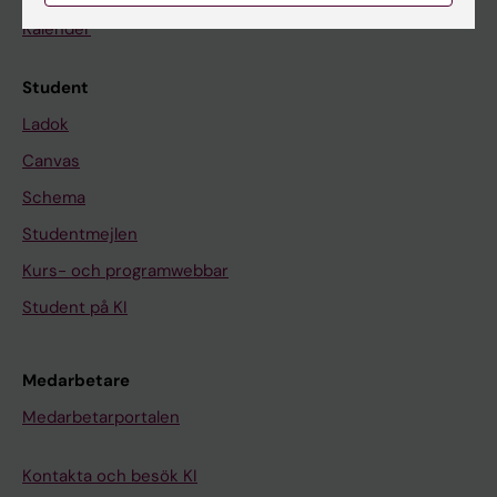
Kalender
Student
Ladok
Canvas
Schema
Studentmejlen
Kurs- och programwebbar
Student på KI
Medarbetare
Medarbetarportalen
Kontakta och besök KI