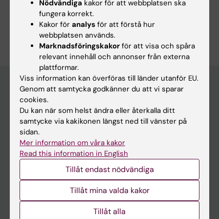
Nödvändiga
kakor för att webbplatsen ska
Hensvold A; Malmstrom V; Rethi B; Gronwall C
fungera korrekt.
Kakor för
analys
för att förstå hur
Är du Viktoriia Valkovskaia?
webbplatsen används.
Redigera din profil
Marknadsföringskakor
för att visa och spåra
relevant innehåll och annonser från externa
plattformar.
Viss information kan överföras till länder utanför EU.
Genom att samtycka godkänner du att vi sparar
cookies.
Huvudmeny
Du kan när som helst ändra eller återkalla ditt
Utbildning
samtycke via kakikonen längst ned till vänster på
sidan.
Forskarutbildning
Mer information om våra kakor
Forskning
Read this information in English
Om KI
Tillåt endast nödvändiga
Tillåt mina valda kakor
På gång
Tillåt alla
Nyheter