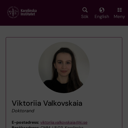
Skip
to
main
Sök
English
Meny
content
Viktoriia Valkovskaia
Doktorand
E-postadress:
viktoriia.valkovskaia@ki.se
Besöksadress:
CMM, L8:03, Karolinska