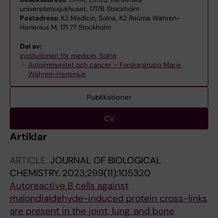
universitetssjukhuset, 17176 Stockholm
Postadress:
K2 Medicin, Solna, K2 Reuma Wahren-
Herlenius M, 171 77 Stockholm
Del av:
Institutionen för medicin, Solna
Autoimmunitet och cancer – Forskargrupp Marie
Wahren-Herlenius
Publikationer
CV
Artiklar
ARTICLE:
JOURNAL OF BIOLOGICAL
CHEMISTRY.
2023;299(11):105320
Autoreactive B cells against
malondialdehyde-induced protein cross-links
are present in the joint, lung, and bone