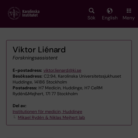
Skip
to
main
Sök
English
Meny
content
Viktor Liénard
Forskningsassistent
E-postadress:
viktor.lienard@ki.se
Besöksadress:
C2:94, Karolinska Universitetssjukhuset
Huddinge, 14186 Stockholm
Postadress:
H7 Medicin, Huddinge, H7 CeRM
Rydén&Mejhert, 171 77 Stockholm
Del av:
Institutionen för medicin, Huddinge
Mikael Rydén & Niklas Mejhert lab