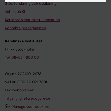
Stöd forskning och utbildning
Jobba på KI
Karolinska Institutet Innovation
Kontakta presstjänsten
Karolinska Institutet
171 77 Stockholm
Tel: 08-524 800 00
Org.nr: 202100-2973
VAT.nr: SE202100297301
Om webbplatsen
Tillgänglighetsredogörelse
Manage your cookies