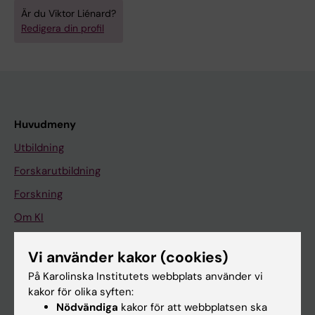
Är du Viktor Liénard?
Redigera din profil
Huvudmeny
Utbildning
Forskarutbildning
Forskning
Om KI
Vi använder kakor (cookies)
På gång
På Karolinska Institutets webbplats använder vi
Nyheter
kakor för olika syften:
Nödvändiga
kakor för att webbplatsen ska
Kalender