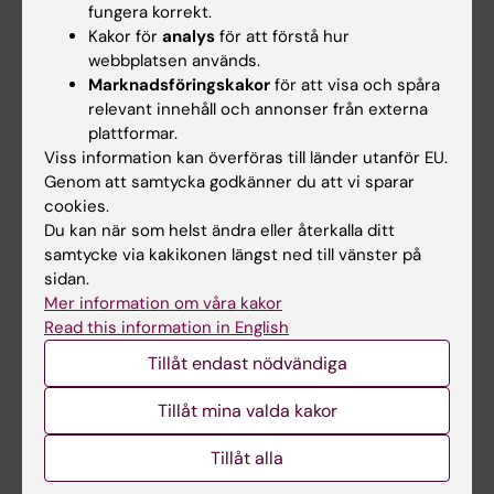
fungera korrekt.
Kakor för
analys
för att förstå hur
Student
webbplatsen används.
Marknadsföringskakor
för att visa och spåra
Ladok
relevant innehåll och annonser från externa
Canvas
plattformar.
Viss information kan överföras till länder utanför EU.
Schema
Genom att samtycka godkänner du att vi sparar
Studentmejlen
cookies.
Du kan när som helst ändra eller återkalla ditt
Kurs- och programwebbar
samtycke via kakikonen längst ned till vänster på
Student på KI
sidan.
Mer information om våra kakor
Read this information in English
Medarbetare
Tillåt endast nödvändiga
Medarbetarportalen
Tillåt mina valda kakor
Kontakta och besök KI
Tillåt alla
Universitetsbiblioteket