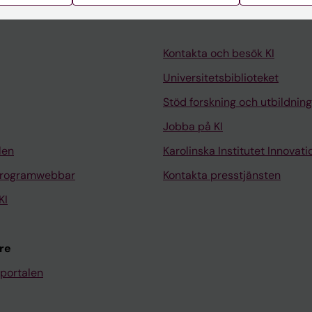
Kontakta och besök KI
Universitetsbiblioteket
Stöd forskning och utbildning
Jobba på KI
len
Karolinska Institutet Innovati
programwebbar
Kontakta presstjänsten
KI
re
portalen