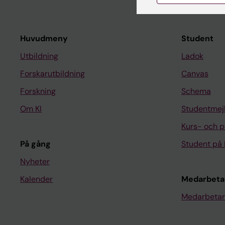
Huvudmeny
Student
Utbildning
Ladok
Forskarutbildning
Canvas
Forskning
Schema
Om KI
Studentmej
Kurs- och 
På gång
Student på 
Nyheter
Kalender
Medarbeta
Medarbetar