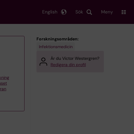
English
Sök
Meny
Forskningsområden:
Infektionsmedicin
Är du Victor Westergren?
Redigera din profil
skning
uset
aran