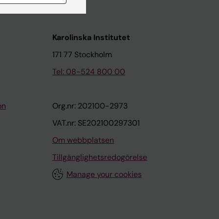
Karolinska Institutet
171 77 Stockholm
Tel: 08-524 800 00
on
Org.nr: 202100-2973
VAT.nr: SE202100297301
Om webbplatsen
Tillgänglighetsredogörelse
Manage your cookies