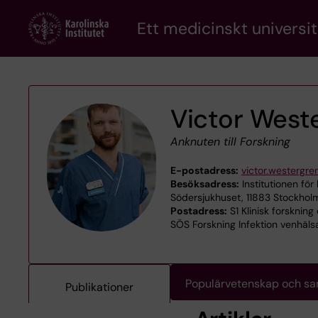
Skip
Ett medicinskt universit
to
main
content
Victor West
Anknuten till Forskning
E-postadress:
victor.westergre
Besöksadress:
Institutionen för 
Södersjukhuset, 11883 Stockhol
Postadress:
S1 Klinisk forskning
SÖS Forskning Infektion venhälsa
Populärvetenskap och s
Publikationer