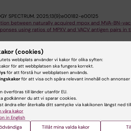
OGY SPECTRUM.
2025;13(9):e00182-e00125
tiation between naturally acquired mpox and MVA-BN-vac
ponses using ratios of MPXV and VACV antigen pairs in 
hrist W; Danes NM; Gredmark-Russ S; Soderholm S; Filen 
n V; Yman V; Aarum J; Klingstrom J; Johansen K; Ekstro
Alla 
kakor (cookies)
tutets webbplats använder vi kakor för olika syften:
ALCOHOL DEPENDENCE REPORTS.
2025;16:100367
akor för att webbplatsen ska fungera korrekt.
risk behavior among MSM on PrEP in Stockholm, Sweden
lys
för att förstå hur webbplatsen används.
eni L; Ekstrom AM; Daniel L
ingskakor
för att visa och spåra relevant innehåll och annonser
& MICROBE.
2023;31(6):928-936.e4
 överföras till länder utanför EU.
nguish cross-reactive and virus-specific T cell immunit
 godkänner du att vi sparar cookies.
e T; Mily A; Wu J; Storgard E; Westergren V; Filen F; San
t ändra eller återkalla ditt samtycke via kakikonen längst ned til
; Llewellyn-Lacey S; Ljunggren H-G; Price DA; Ekstrom A
Alla 
 våra kakor
M
on in English
nödvändiga
Tillåt mina valda kakor
Ti