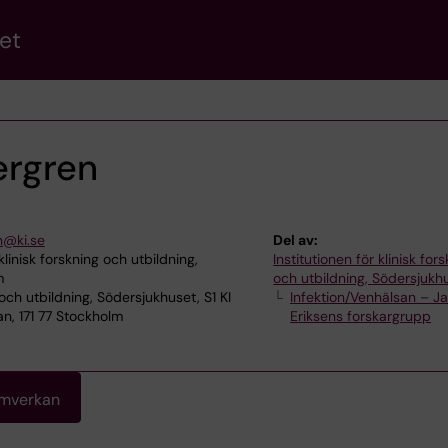
et
ergren
n@ki.se
Del av:
klinisk forskning och utbildning,
Institutionen för klinisk for
m
och utbildning, Södersjukh
 och utbildning, Södersjukhuset, S1 KI
Infektion/Venhälsan – J
n, 171 77 Stockholm
Eriksens forskargrupp
amverkan