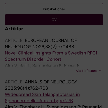
Publikationer
CV
Artiklar
ARTICLE:
EUROPEAN JOURNAL OF
NEUROLOGY.
2026;33(2):e70488
Novel Clinical Insights From a Swedish RFC1
Spectrum Disorder Cohort
Alm V; Sall L; Samuelsson K; Press R;
Alla författare
Arnardottir S; Lindstrand A; Niemela V; Terinte
L; Nordin F; Svenningsson P; Nilsson D;
ARTICLE:
ANNALS OF NEUROLOGY.
Verrecchia L; Paucar M
2025;98(4):762-763
Widespread Skin Telangiectasias in
Spinocerebellar Ataxia Type 27B
Alm V; Thonberg H; Svenningsson P; Paucar M