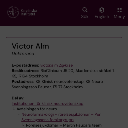
Skip
to
main
Sök
English
Meny
content
Victor Alm
Doktorand
E-postadress:
victor.alm.2@ki.se
Besöksadress:
BioClinicum J5:20, Akademiska stråket 1,
KS, 17164 Stockholm
Postadress:
K8 Klinisk neurovetenskap, K8 Neuro
Svenningsson Paucar, 171 77 Stockholm
Del av:
Institutionen för klinisk neurovetenskap
Avdelningen för neuro
Neurofarmakologi - rörelsesjukdomar – Per
Svenningssons forskargrupp
Rörelsesjukdomar – Martin Paucars team