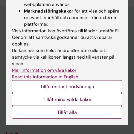
webbplatsen används.
Marknadsföringskakor
för att visa och spåra
relevant innehåll och annonser från externa
plattformar.
Huvudmeny
Viss information kan överföras till länder utanför EU.
Genom att samtycka godkänner du att vi sparar
Utbildning
cookies.
Forskarutbildning
Du kan när som helst ändra eller återkalla ditt
samtycke via kakikonen längst ned till vänster på
Forskning
sidan.
Om KI
Mer information om våra kakor
Read this information in English
Tillåt endast nödvändiga
På gång
Nyheter
Tillåt mina valda kakor
Kalender
Tillåt alla
Student
Ladok