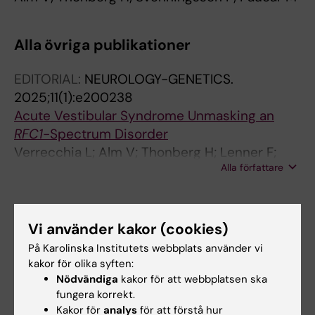
Alla övriga publikationer
EDITORIAL:
NEUROLOGY-GENETICS.
2025;11(1):e200238
Acute Vestibular Syndrome Unmasking an
RFC1
-Spectrum Disorder
Verrecchia L; Alm V; Thonberg H; Lenner F;
Alla författare
Paivandy A; Feuk L; Lindstrand A; Nilsson D;
Paucar M
Vi använder kakor (cookies)
Forskningsområden:
Neurologi
Neurovetenskaper
På Karolinska Institutets webbplats använder vi
kakor för olika syften:
Är du Victor Alm?
Nödvändiga
kakor för att webbplatsen ska
Redigera din profil
fungera korrekt.
Kakor för
analys
för att förstå hur