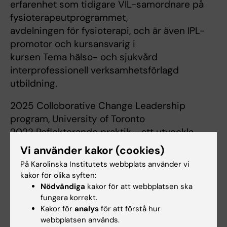
erfarenhet som tidigare VIL-samordnare på
fysioterapeutprogrammet,
avdelningen för fysioterapi, och är även IPL-
promotor och kursansvarig i
kursen Tema hälso- och sjukvård
interprofessionell verksamhetsförlagd
utbildning.
2025 Colloborative Change Leadership
program, University of Toronto
2022 Reflekterande praktik - att utveckla
verksamhet och profession, Karolinska
Vi använder kakor (cookies)
Institutet
På Karolinska Institutets webbplats använder vi
2015 Medicine licentiatexamen, Karolinska
kakor för olika syften:
Institutet
Nödvändiga
kakor för att webbplatsen ska
2013 Högskolepedagogik för lärare och
fungera korrekt.
Kakor för
analys
för att förstå hur
handledare i verksamhetsförlagd
webbplatsen används.
utbildning