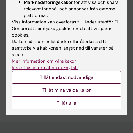
Marknadsföringskakor
för att visa och spåra
2002 Medicine magisterexamen i
relevant innehåll och annonser från externa
sjukgymnastik, Karolinska Institutet
plattformar.
2002 Sjukgymnastexamen, Karolinska
Viss information kan överföras till länder utanför EU.
Genom att samtycka godkänner du att vi sparar
Institutet
cookies.
Du kan när som helst ändra eller återkalla ditt
samtycke via kakikonen längst ned till vänster på
sidan.
Länkar:
Mer information om våra kakor
ki.se
Read this information in English
ki.se
Tillåt endast nödvändiga
Forskningsområden:
Fysioterapi
Tillåt mina valda kakor
Är du Veronica Anna Balkefors?
Tillåt alla
Redigera din profil