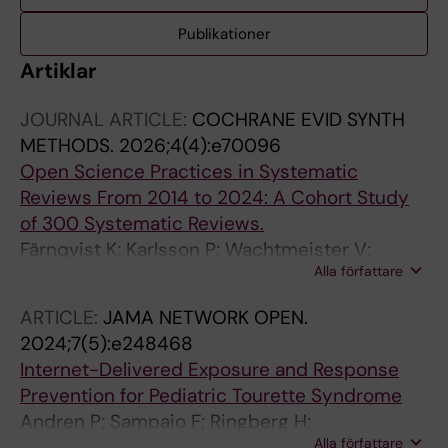
Publikationer
Artiklar
JOURNAL ARTICLE:
COCHRANE EVID SYNTH
METHODS.
2026;4(4):e70096
Open Science Practices in Systematic
Reviews From 2014 to 2024: A Cohort Study
of 300 Systematic Reviews.
Färnqvist K; Karlsson P; Wachtmeister V;
Alla författare
Vallance P; Sinervo E
ARTICLE:
JAMA NETWORK OPEN.
2024;7(5):e248468
Internet-Delivered Exposure and Response
Prevention for Pediatric Tourette Syndrome
Andren P; Sampaio F; Ringberg H;
Alla författare
Wachtmeister V; Warnstrom M; Isomura K;