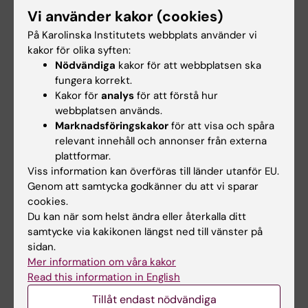
Vi använder kakor (cookies)
Schipper E; Rautio D; Silverberg-Morse M;
Serlachius E; Mataix-Cols D
På Karolinska Institutets webbplats använder vi
Alla övriga publikationer
kakor för olika syften:
Nödvändiga
kakor för att webbplatsen ska
PREPRINT:
METAARXIV.
2026
fungera korrekt.
Transparency without reproducibility? Open
Kakor för
analys
för att förstå hur
webbplatsen används.
science practices in systematic reviews from
Marknadsföringskakor
för att visa och spåra
2014 to 2024: a cohort study of 300
relevant innehåll och annonser från externa
systematic reviews
plattformar.
Färnqvist K
Viss information kan överföras till länder utanför EU.
Genom att samtycka godkänner du att vi sparar
PREPRINT:
PSYARXIV.
2020
cookies.
Effectiveness of behaviour therapy for
Du kan när som helst ändra eller återkalla ditt
samtycke via kakikonen längst ned till vänster på
children and adolescents with Tourette
sidan.
syndrome and chronic tic disorder in a real-
Mer information om våra kakor
world setting
Read this information in English
Andrén P; Wachtmeister V; Franzé J; Speiner
Tillåt endast nödvändiga
Alla författare
C; Fernández de la Cruz L; Andersson E; de