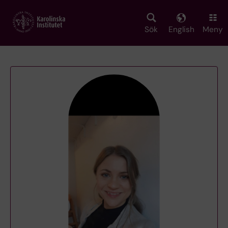
Skip
to
main
Sök
English
Meny
content