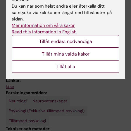
(EEG) och
Du kan när som helst ändra eller återkalla ditt
hjärtfrekvensvariabilitet (HRV) avser vi
samtycke via kakikonen längst ned till vänster på
sidan.
studera studera hur terapeutiska
Mer information om våra kakor
nyckelsituationer relaterar till psykologens
Read this information in English
och klientens
Tillåt endast nödvändiga
upplevelser och biologiska responser, samt
hur detta bidrar till behandlingsutfall.
Tillåt mina valda kakor
Tillåt alla
Länkar:
ki.se
Forskningsområden:
Neurologi
Neurovetenskaper
Psykologi (Exklusive tillämpad psykologi)
Tillämpad psykologi
Tekniker och metoder: