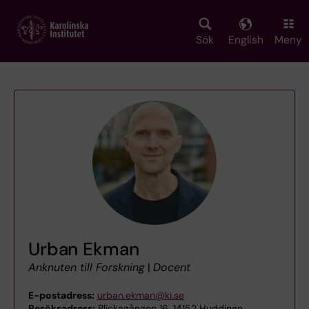
Skip
to
main
Sök
English
Meny
content
Urban Ekman
Anknuten till Forskning
|
Docent
E-postadress:
urban.ekman@ki.se
Besöksadress:
Blickagången 16, 14152 Huddinge