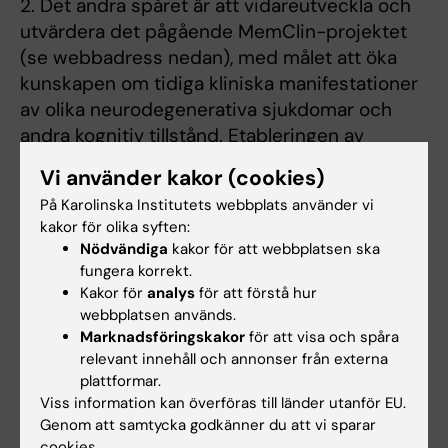
2. Det andra spåret är att vidareutveckla och
utvärdera det pågående MemClin-projektet
(se webbadress nedan), med målet att öka
kunskapen om tidiga kliniska manifestationer
av olika neurodegenerativa sjukdomar och
andra kognitiv tillstånd. Etableringen av
MemClin gör det möjligt att bygga robusta
Vi använder kakor (cookies)
modeller för att förbättra den diagnostiska
På Karolinska Institutets webbplats använder vi
precisionen och stärka den longitudinella
kakor för olika syften:
prediktionen.
Nödvändiga
kakor för att webbplatsen ska
fungera korrekt.
3. Det övergripande syftet är att identifiera
Kakor för
analys
för att förstå hur
meningsfulla interpersonella terapeutiska
webbplatsen används.
processer och deras biologiska inverkan på
Marknadsföringskakor
för att visa och spåra
den
relevant innehåll och annonser från externa
plattformar.
psykologiska behandlingen av kronisk smärta.
Viss information kan överföras till länder utanför EU.
Med hjälp av funktionell nära-infraröd
Genom att samtycka godkänner du att vi sparar
spektroskopi (fNIRS), elektroencefalografi
cookies.