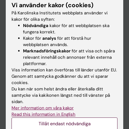
Vi använder kakor (cookies)
Forskning
På Karolinska Institutets webbplats använder vi
Om KI
kakor för olika syften:
Nödvändiga
kakor för att webbplatsen ska
fungera korrekt.
På gång
Kakor för
analys
för att förstå hur
webbplatsen används.
Nyheter
Marknadsföringskakor
för att visa och spåra
Kalender
relevant innehåll och annonser från externa
plattformar.
Viss information kan överföras till länder utanför EU.
Student
Genom att samtycka godkänner du att vi sparar
Ladok
cookies.
Du kan när som helst ändra eller återkalla ditt
Canvas
samtycke via kakikonen längst ned till vänster på
Schema
sidan.
Mer information om våra kakor
Studentmejlen
Read this information in English
Kurs- och programwebbar
Tillåt endast nödvändiga
Student på KI