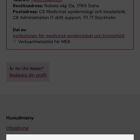
Besöksadress:
Nobels väg 12a, 17165 Solna
Postadress:
C8 Medicinsk epidemiologi och biostatistik,
C8 Administration IT drift support, 171 77 Stockholm
Del av:
Institutionen för medicinsk epidemiologi och biostatistik
Verksamhetsstöd för MEB
Är du Ulvi Atalar?
Redigera din profil
Huvudmeny
Utbildning
Forskarutbildning