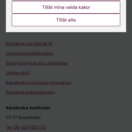
Tillåt mina valda kakor
Medarbetare
Tillåt alla
Medarbetarportalen
Kontakta och besök KI
Universitetsbiblioteket
Stöd forskning och utbildning
Jobba på KI
Karolinska Institutet Innovation
Kontakta presstjänsten
Karolinska Institutet
171 77 Stockholm
Tel: 08-524 800 00