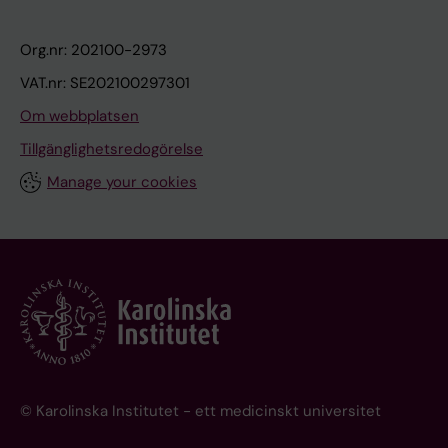
Org.nr: 202100-2973
VAT.nr: SE202100297301
Om webbplatsen
Tillgänglighetsredogörelse
Manage your cookies
© Karolinska Institutet - ett medicinskt universitet