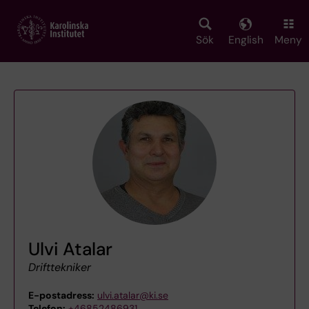
Skip
to
main
Sök
English
Meny
content
Ulvi Atalar
Drifttekniker
E-postadress:
ulvi.atalar@ki.se
Telefon:
+46852486931