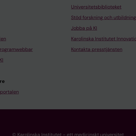
Universitetsbiblioteket
Stöd forskning och utbildning
Jobba på KI
len
Karolinska Institutet Innovati
programwebbar
Kontakta presstjänsten
KI
re
portalen
© Karolinska Institutet - ett medicinskt universitet