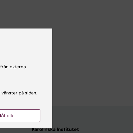
18-
 från externa
l vänster på sidan.
llåt alla
Karolinska Institutet