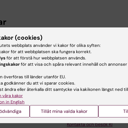
ar
kakor (cookies)
ska, Kvinnors och barns hälsa, Karolinska Institutet, 20
tutets webbplats använder vi kakor för olika syften:
akor för att webbplatsen ska fungera korrekt.
 utbildning
lys
för att förstå hur webbplatsen används.
ingskakor
för att visa och spåra relevant innehåll och annonser
examen, Karolinska Institutet, 2008
 överföras till länder utanför EU.
, Karolinska Institutet, 2008
 godkänner du att vi sparar cookies.
t ändra eller återkalla ditt samtycke via kakikonen längst ned til
 våra kakor
on in English
nödvändiga
Tillåt mina valda kakor
Ti
Kontakta och besök KI