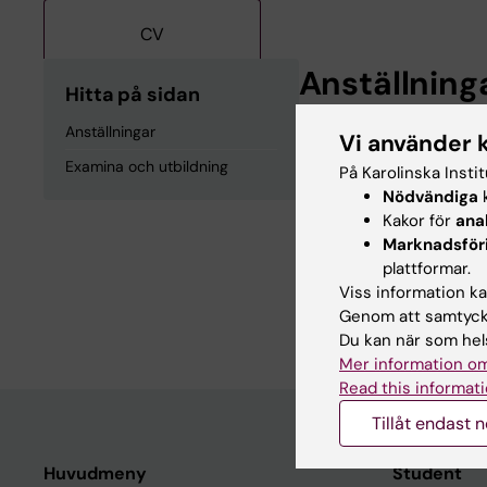
CV
Anställning
Hitta på sidan
Anställningar
Vi använder 
Forskningsbarnmor
Examina och utbildning
På Karolinska Insti
Nödvändiga
k
Examina och
Kakor för
ana
Marknadsför
plattformar.
Medicine Kandidat
Viss information kan
Barnmorskeexamen
Genom att samtycka
Du kan när som hels
Mer information om
Read this informati
Tillåt endast 
Huvudmeny
Student