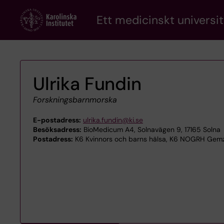
Skip
Ett medicinskt universit
to
main
content
Ulrika Fundin
Forskningsbarnmorska
E-postadress:
ulrika.fundin@ki.se
Besöksadress:
BioMedicum A4, Solnavägen 9, 17165 Solna
Postadress:
K6 Kvinnors och barns hälsa, K6 NOGRH Gemzel