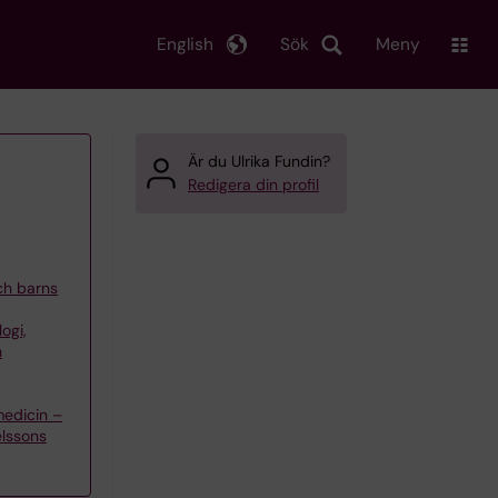
English
Sök
Meny
Är du Ulrika Fundin?
Redigera din profil
och barns
ogi,
h
edicin –
elssons