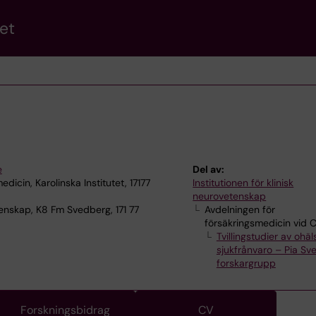
et
e
Del av:
dicin, Karolinska Institutet, 17177
Institutionen för klinisk
neurovetenskap
enskap, K8 Fm Svedberg, 171 77
Avdelningen för
försäkringsmedicin vid 
Tvillingstudier av ohä
sjukfrånvaro – Pia Sv
forskargrupp
Forskningsbidrag
CV