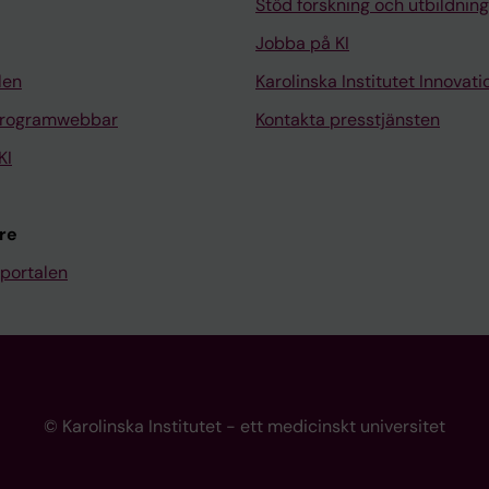
Stöd forskning och utbildning
Jobba på KI
len
Karolinska Institutet Innovati
programwebbar
Kontakta presstjänsten
KI
re
portalen
© Karolinska Institutet - ett medicinskt universitet