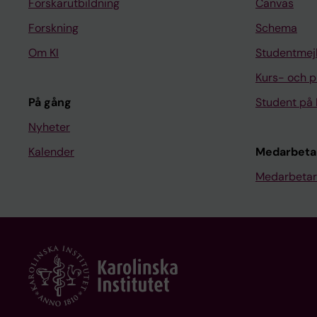
Forskarutbildning
Canvas
Forskning
Schema
Om KI
Studentmej
Kurs- och 
På gång
Student på 
Nyheter
Kalender
Medarbeta
Medarbetar