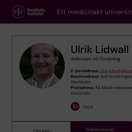
Skip
Ett medicinskt universit
to
main
content
Ulrik Lidwall
Anknuten till Forskning
E-postadress:
ulrik.lidwall@ki.s
Besöksadress:
Avd försäkringsme
Stockholm
Postadress:
K8 Klinisk neurovet
Stockholm
Orcid
Publikationer
Om mig