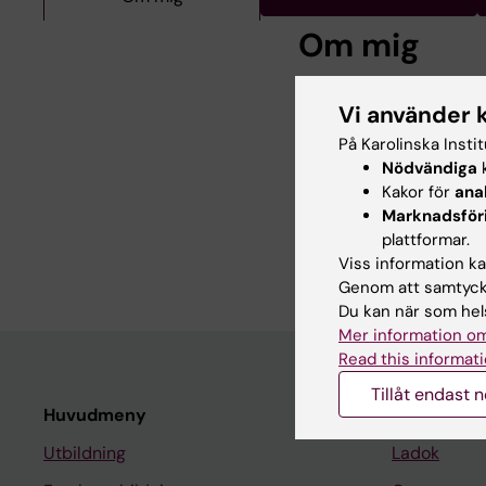
Om mig
Lennmalms pris för b
Vi använder 
läkarsällskapet 2011
På Karolinska Insti
Ekonomlinjen vid Stoc
Nödvändiga
k
utredningsarbete 199
Kakor för
ana
Fil kand i Sociologi 
Marknadsför
Med dr i medicinsk ve
plattformar.
“Long-Term Sickness 
Viss information kan
Genom att samtycka
Du kan när som hels
Mer information om
Read this informati
Tillåt endast 
Huvudmeny
Student
Utbildning
Ladok