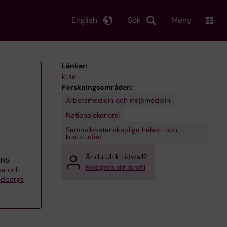
English
Sök
Meny
Länkar:
ki.se
Forskningsområden:
Arbetsmedicin och miljömedicin
Nationalekonomi
Samhällsvetenskapliga hälso- och
koststudier
Är du Ulrik Lidwall?
CNS
Redigera din profil
lsa och
edbergs