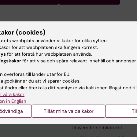
ästa försäkringsmedicinska avhandling av Svenska
kakor (cookies)
tutets webbplats använder vi kakor för olika syften:
kholms Universitet, inriktning: Samhällsekonomiskt
akor för att webbplatsen ska fungera korrekt.
1
lys
för att förstå hur webbplatsen används.
Stockholms Universitet 2002
ingskakor
för att visa och spåra relevant innehåll och annonser
tenskap, Karolinska Institutet 2010, avhandling:
Absence. Aspects of Society, Work, and Family”
 överföras till länder utanför EU.
 godkänner du att vi sparar cookies.
t ändra eller återkalla ditt samtycke via kakikonen längst ned til
 våra kakor
on in English
nödvändiga
Tillåt mina valda kakor
Ti
Kontakta och besök KI
Universitetsbiblioteket