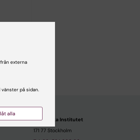
 från externa
l vänster på sidan.
llåt alla
Karolinska Institutet
171 77 Stockholm