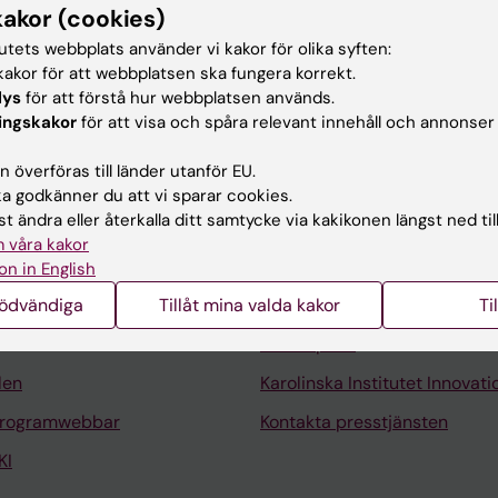
eskrivning
kakor (cookies)
tutets webbplats använder vi kakor för olika syften:
s och nytta diskuteras i min blogg www.bevisadnytta.se.
akor för att webbplatsen ska fungera korrekt.
lys
för att förstå hur webbplatsen används.
ingskakor
för att visa och spåra relevant innehåll och annonser
 överföras till länder utanför EU.
 godkänner du att vi sparar cookies.
t ändra eller återkalla ditt samtycke via kakikonen längst ned til
Kontakta och besök KI
 våra kakor
Universitetsbiblioteket
on in English
nödvändiga
Tillåt mina valda kakor
Ti
Stöd forskning och utbildning
Jobba på KI
len
Karolinska Institutet Innovati
programwebbar
Kontakta presstjänsten
KI