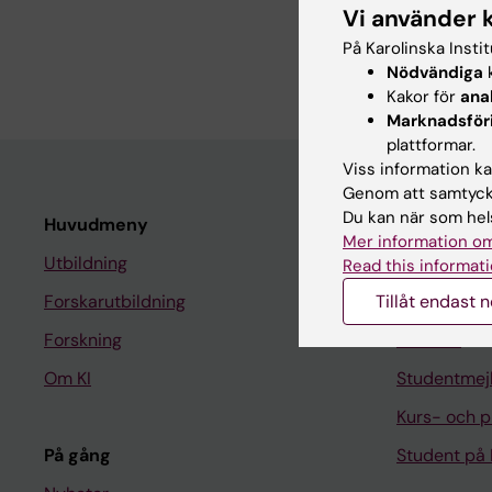
Forskningsb
Vi använder 
På Karolinska Insti
Frågor som rör eviden
Nödvändiga
k
Kakor för
ana
Marknadsför
plattformar.
Viss information kan
Genom att samtycka
Du kan när som hels
Huvudmeny
Student
Mer information om
Utbildning
Ladok
Read this informati
Tillåt endast 
Forskarutbildning
Canvas
Forskning
Schema
Om KI
Studentmej
Kurs- och 
På gång
Student på 