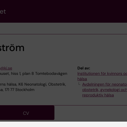
et
ström
m@ki.se
Del av:
uset, hiss 1, plan 8 Tomtebodavägen
Institutionen för kvinnors 
hälsa
ns hälsa, K6 Neonatologi, Obstetrik,
Avdelningen för neonatol
a, 171 77 Stockholm
obstetrik, gynekologi oc
reproduktiv hälsa
CV