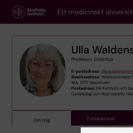
Skip
Ett medicinskt universit
to
main
content
Ulla Walden
Professor Emeritus
E-postadress:
ulla.waldenstro
Besöksadress:
Widerströmska h
18A, 17177 Stockholm
Postadress:
K6 Kvinnors och bar
Gynekologi och Reproduktiv häls
Publikationer
Om mig