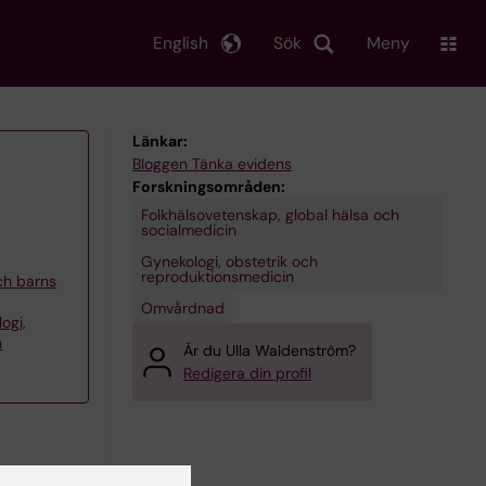
English
Sök
Meny
Länkar:
Bloggen Tänka evidens
Forskningsområden:
Folkhälsovetenskap, global hälsa och
socialmedicin
Gynekologi, obstetrik och
reproduktionsmedicin
och barns
Omvårdnad
ogi,
h
Är du Ulla Waldenström?
Redigera din profil