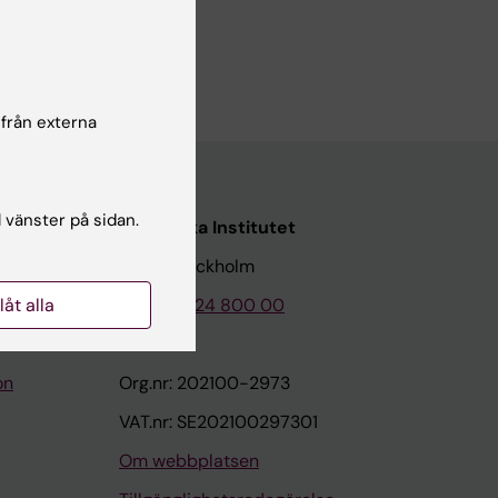
 från externa
l vänster på sidan.
Karolinska Institutet
171 77 Stockholm
llåt alla
Tel: 08-524 800 00
on
Org.nr: 202100-2973
VAT.nr: SE202100297301
Om webbplatsen