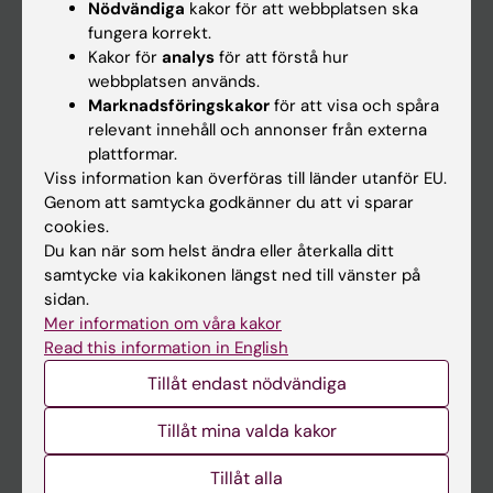
Nödvändiga
kakor för att webbplatsen ska
fungera korrekt.
Kalender
Kakor för
analys
för att förstå hur
webbplatsen används.
Student
Marknadsföringskakor
för att visa och spåra
Ladok
relevant innehåll och annonser från externa
plattformar.
Canvas
Viss information kan överföras till länder utanför EU.
Schema
Genom att samtycka godkänner du att vi sparar
cookies.
Studentmejlen
Du kan när som helst ändra eller återkalla ditt
Kurs- och programwebbar
samtycke via kakikonen längst ned till vänster på
sidan.
Student på KI
Mer information om våra kakor
Read this information in English
Medarbetare
Tillåt endast nödvändiga
Medarbetarportalen
Tillåt mina valda kakor
Kontakta och besök KI
Tillåt alla