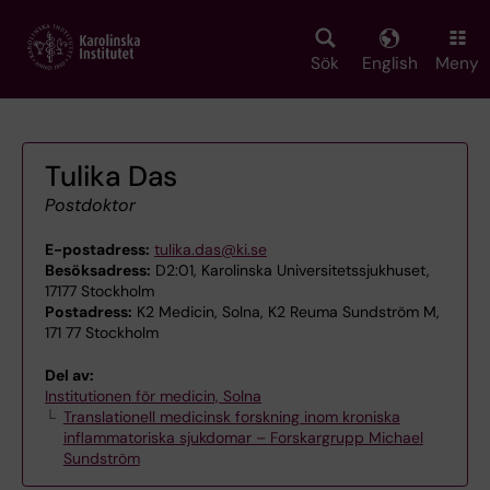
Skip
to
main
Sök
English
Meny
content
Tulika Das
Postdoktor
E-postadress:
tulika.das@ki.se
Besöksadress:
D2:01, Karolinska Universitetssjukhuset,
17177 Stockholm
Postadress:
K2 Medicin, Solna, K2 Reuma Sundström M,
171 77 Stockholm
Del av:
Institutionen för medicin, Solna
Translationell medicinsk forskning inom kroniska
inflammatoriska sjukdomar – Forskargrupp Michael
Sundström