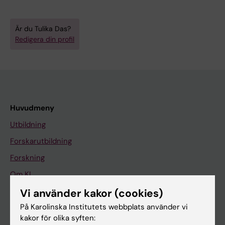
Är du Tulika Das?
Redigera din profil
Huvudmeny
Utbildning
Forskarutbildning
Forskning
Om KI
Vi använder kakor (cookies)
På Karolinska Institutets webbplats använder vi
På gång
kakor för olika syften:
Nyheter