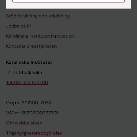
Universitetsbiblioteket
Stöd forskning och utbildning
Jobba på KI
Karolinska Institutet Innovation
Kontakta presstjänsten
Karolinska Institutet
171 77 Stockholm
Tel: 08-524 800 00
Org.nr: 202100-2973
VAT.nr: SE202100297301
Om webbplatsen
Tillgänglighetsredogörelse