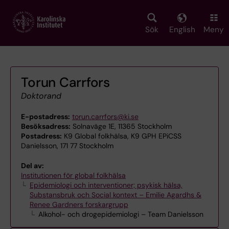
Skip
to
main
Sök
English
Meny
content
Torun Carrfors
Doktorand
E-postadress:
torun.carrfors@ki.se
Besöksadress:
Solnaväge 1E, 11365 Stockholm
Postadress:
K9 Global folkhälsa, K9 GPH EPiCSS
Danielsson, 171 77 Stockholm
Del av:
Institutionen för global folkhälsa
Epidemiologi och interventioner; psykisk hälsa,
Substansbruk och Social kontext – Emilie Agardhs &
Renee Gardners forskargrupp
Alkohol- och drogepidemiologi – Team Danielsson