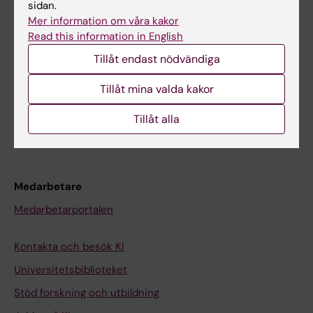
Student
sidan.
Mer information om våra kakor
Ladok
Read this information in English
Canvas
Tillåt endast nödvändiga
Schema
Tillåt mina valda kakor
Studentmejlen
Kurs- och programwebbar
Tillåt alla
Student på KI
Medarbetare
Medarbetarportalen
Kontakta och besök KI
Universitetsbiblioteket
Stöd forskning och utbildning