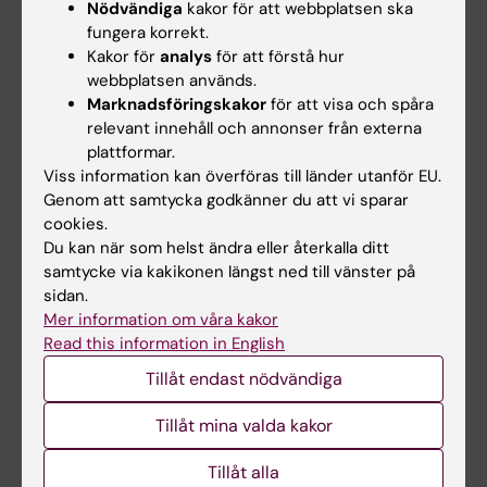
Nödvändiga
kakor för att webbplatsen ska
fungera korrekt.
Kalender
Kakor för
analys
för att förstå hur
webbplatsen används.
Student
Marknadsföringskakor
för att visa och spåra
Ladok
relevant innehåll och annonser från externa
plattformar.
Canvas
Viss information kan överföras till länder utanför EU.
Schema
Genom att samtycka godkänner du att vi sparar
cookies.
Studentmejlen
Du kan när som helst ändra eller återkalla ditt
Kurs- och programwebbar
samtycke via kakikonen längst ned till vänster på
sidan.
Student på KI
Mer information om våra kakor
Read this information in English
Medarbetare
Tillåt endast nödvändiga
Medarbetarportalen
Tillåt mina valda kakor
Kontakta och besök KI
Tillåt alla