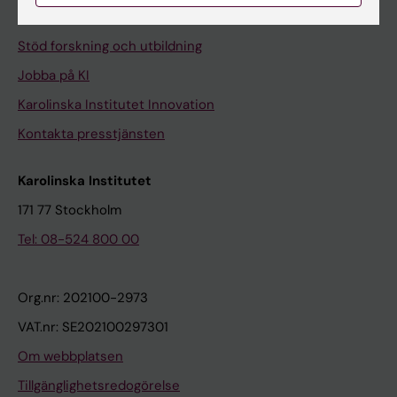
Universitetsbiblioteket
Stöd forskning och utbildning
Jobba på KI
Karolinska Institutet Innovation
Kontakta presstjänsten
Karolinska Institutet
171 77 Stockholm
Tel: 08-524 800 00
Org.nr: 202100-2973
VAT.nr: SE202100297301
Om webbplatsen
Tillgänglighetsredogörelse