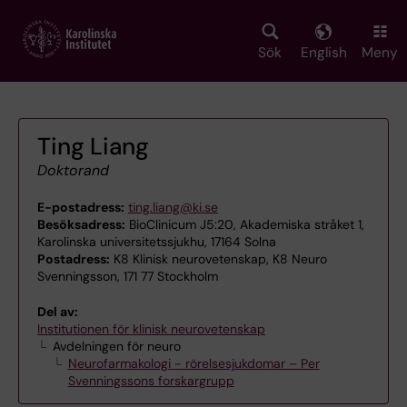
Skip
to
main
Sök
English
Meny
content
Ting Liang
Doktorand
E-postadress:
ting.liang@ki.se
Besöksadress:
BioClinicum J5:20, Akademiska stråket 1,
Karolinska universitetssjukhu, 17164 Solna
Postadress:
K8 Klinisk neurovetenskap, K8 Neuro
Svenningsson, 171 77 Stockholm
Del av:
Institutionen för klinisk neurovetenskap
Avdelningen för neuro
Neurofarmakologi - rörelsesjukdomar – Per
Svenningssons forskargrupp