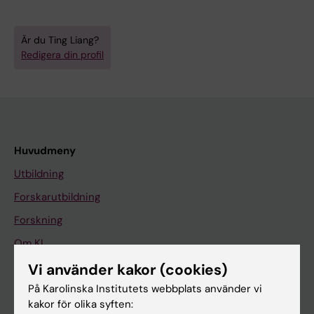
Är du Ting Liang?
Redigera din profil
Huvudmeny
Utbildning
Forskarutbildning
Forskning
Om KI
Vi använder kakor (cookies)
På Karolinska Institutets webbplats använder vi
På gång
kakor för olika syften:
Nyheter