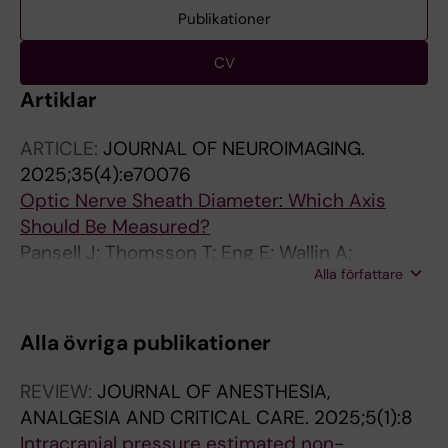
Publikationer
CV
Artiklar
ARTICLE:
JOURNAL OF NEUROIMAGING.
2025;35(4):e70076
Optic Nerve Sheath Diameter: Which Axis
Should Be Measured?
Pansell J; Thomsson T; Eng E; Wallin A;
Alla författare
Hirzallah M
Alla övriga publikationer
REVIEW:
JOURNAL OF ANESTHESIA,
ANALGESIA AND CRITICAL CARE.
2025;5(1):8
Intracranial pressure estimated non-