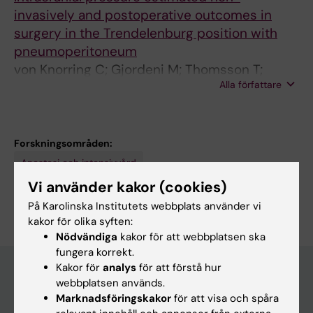
invasively and postoperative outcomes in
surgery in the Trendelenburg position with
pneumoperitoneum
von Knorring C; Gjordeni M; Thomsson T;
Alla författare
Lindstrom A-C; Pansell J
Forskningsområden:
Anestesi och intensivvård
Vi använder kakor (cookies)
Är du Tina Thomsson?
Redigera din profil
På Karolinska Institutets webbplats använder vi
kakor för olika syften:
Nödvändiga
kakor för att webbplatsen ska
fungera korrekt.
Kakor för
analys
för att förstå hur
webbplatsen används.
Marknadsföringskakor
för att visa och spåra
Huvudmeny