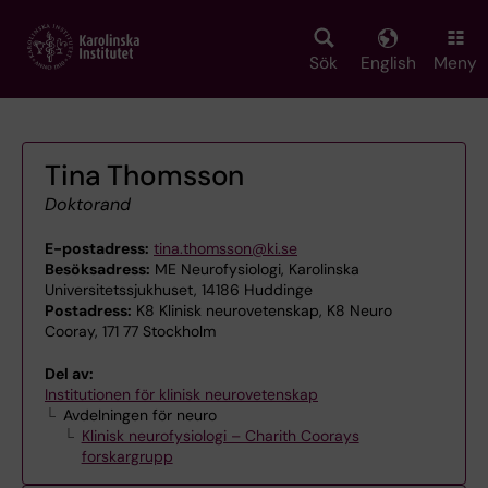
Skip
to
main
Sök
English
Meny
content
Tina Thomsson
Doktorand
E-postadress:
tina.thomsson@ki.se
Besöksadress:
ME Neurofysiologi, Karolinska
Universitetssjukhuset, 14186 Huddinge
Postadress:
K8 Klinisk neurovetenskap, K8 Neuro
Cooray, 171 77 Stockholm
Del av:
Institutionen för klinisk neurovetenskap
Avdelningen för neuro
Klinisk neurofysiologi – Charith Coorays
forskargrupp