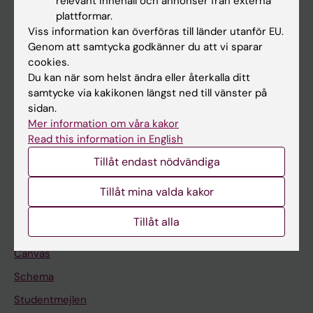
relevant innehåll och annonser från externa
Utbildning
plattformar.
Viss information kan överföras till länder utanför EU.
Forskarutbildning
Genom att samtycka godkänner du att vi sparar
Forskning
cookies.
Du kan när som helst ändra eller återkalla ditt
Om KI
samtycke via kakikonen längst ned till vänster på
sidan.
Mer information om våra kakor
På gång
Read this information in English
Nyheter
Tillåt endast nödvändiga
Kalender
Tillåt mina valda kakor
Student
Tillåt alla
Ladok
Canvas
Schema
Studentmejlen