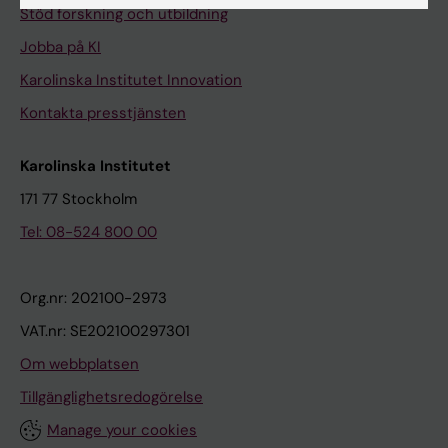
Stöd forskning och utbildning
Jobba på KI
Karolinska Institutet Innovation
Kontakta presstjänsten
Karolinska Institutet
171 77 Stockholm
Tel: 08-524 800 00
Org.nr: 202100-2973
VAT.nr: SE202100297301
Om webbplatsen
Tillgänglighetsredogörelse
Manage your cookies