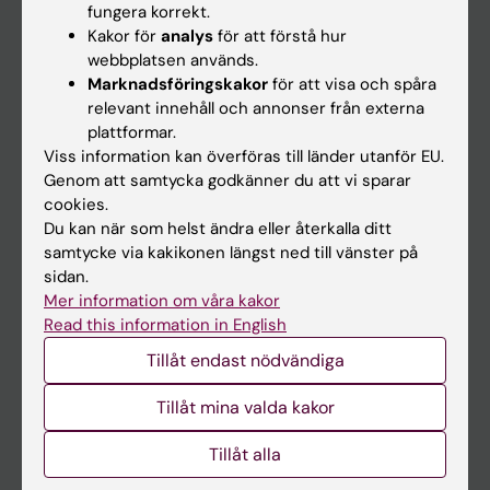
fungera korrekt.
Kakor för
analys
för att förstå hur
Student
webbplatsen används.
Marknadsföringskakor
för att visa och spåra
Ladok
relevant innehåll och annonser från externa
Canvas
plattformar.
Viss information kan överföras till länder utanför EU.
Schema
Genom att samtycka godkänner du att vi sparar
Studentmejlen
cookies.
Du kan när som helst ändra eller återkalla ditt
Kurs- och programwebbar
samtycke via kakikonen längst ned till vänster på
Student på KI
sidan.
Mer information om våra kakor
Read this information in English
Medarbetare
Tillåt endast nödvändiga
Medarbetarportalen
Tillåt mina valda kakor
Kontakta och besök KI
Tillåt alla
Universitetsbiblioteket