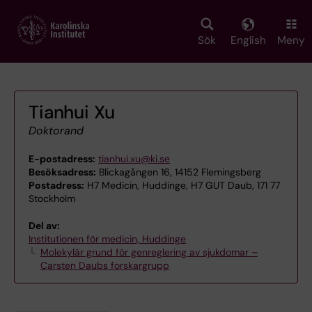
Skip
to
main
Sök
English
Meny
content
Tianhui Xu
Doktorand
E-postadress:
tianhui.xu@ki.se
Besöksadress:
Blickagången 16, 14152 Flemingsberg
Postadress:
H7 Medicin, Huddinge, H7 GUT Daub, 171 77
Stockholm
Del av:
Institutionen för medicin, Huddinge
Molekylär grund för genreglering av sjukdomar –
Carsten Daubs forskargrupp