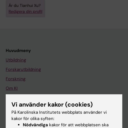
Är du Tianhui Xu?
Redigera din profil
Huvudmeny
Utbildning
Forskarutbildning
Forskning
Om KI
Vi använder kakor (cookies)
På gång
På Karolinska Institutets webbplats använder vi
Nyheter
kakor för olika syften:
Nödvändiga
kakor för att webbplatsen ska
Kalender