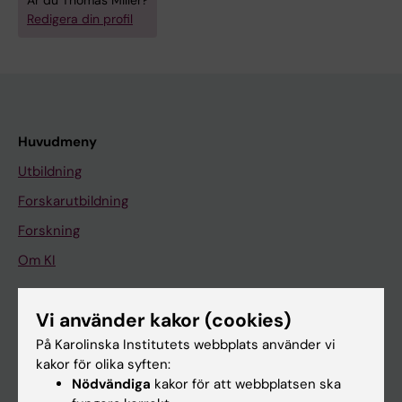
Är du Thomas Miller?
Redigera din profil
Huvudmeny
Utbildning
Forskarutbildning
Forskning
Om KI
Vi använder kakor (cookies)
På gång
På Karolinska Institutets webbplats använder vi
Nyheter
kakor för olika syften:
Kalender
Nödvändiga
kakor för att webbplatsen ska