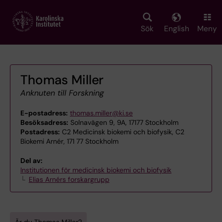
Skip
to
main
Sök
English
Meny
content
Thomas Miller
Anknuten till Forskning
E-postadress:
thomas.miller@ki.se
Besöksadress:
Solnavägen 9, 9A, 17177 Stockholm
Postadress:
C2 Medicinsk biokemi och biofysik, C2
Biokemi Arnér, 171 77 Stockholm
Del av:
Institutionen för medicinsk biokemi och biofysik
Elias Arnérs forskargrupp