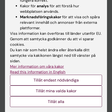
fungera korrekt.
Kakor för
analys
för att förstå hur
Student
webbplatsen används.
Ladok
Marknadsföringskakor
för att visa och spåra
relevant innehåll och annonser från externa
Canvas
plattformar.
Schema
Viss information kan överföras till länder utanför EU.
Genom att samtycka godkänner du att vi sparar
Studentmejlen
cookies.
Kurs- och programwebbar
Du kan när som helst ändra eller återkalla ditt
samtycke via kakikonen längst ned till vänster på
Student på KI
sidan.
Mer information om våra kakor
Read this information in English
Medarbetare
Tillåt endast nödvändiga
Medarbetarportalen
Tillåt mina valda kakor
Kontakta och besök KI
Tillåt alla
Universitetsbiblioteket
Stöd forskning och utbildning