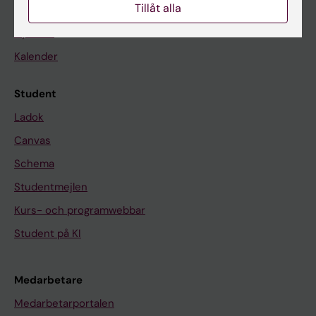
Tillåt alla
På gång
Nyheter
Kalender
Student
Ladok
Canvas
Schema
Studentmejlen
Kurs- och programwebbar
Student på KI
Medarbetare
Medarbetarportalen