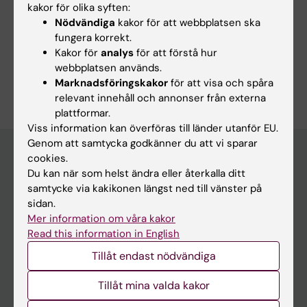
kakor för olika syften:
Nödvändiga
kakor för att webbplatsen ska
fungera korrekt.
Kakor för
analys
för att förstå hur
webbplatsen används.
Är du Therése Husén?
Marknadsföringskakor
för att visa och spåra
Redigera din profil
relevant innehåll och annonser från externa
plattformar.
Viss information kan överföras till länder utanför EU.
Genom att samtycka godkänner du att vi sparar
cookies.
Du kan när som helst ändra eller återkalla ditt
Huvudmeny
samtycke via kakikonen längst ned till vänster på
sidan.
Utbildning
Mer information om våra kakor
Forskarutbildning
Read this information in English
Forskning
Tillåt endast nödvändiga
Om KI
Tillåt mina valda kakor