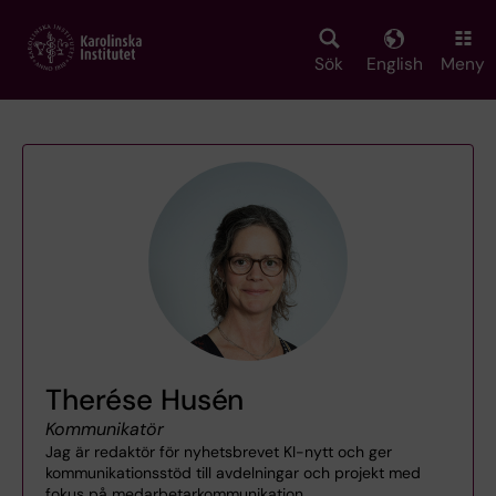
Skip
to
main
Sök
English
Meny
content
Therése Husén
Kommunikatör
Jag är redaktör för nyhetsbrevet KI-nytt och ger
kommunikationsstöd till avdelningar och projekt med
fokus på medarbetarkommunikation.