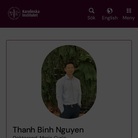
Skip
to
main
Sök
English
Meny
content
Thanh Binh Nguyen
Doktorand, Marie Curie