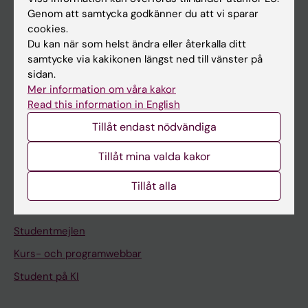
Om KI
Genom att samtycka godkänner du att vi sparar
cookies.
Du kan när som helst ändra eller återkalla ditt
På gång
samtycke via kakikonen längst ned till vänster på
sidan.
Nyheter
Mer information om våra kakor
Kalender
Read this information in English
Tillåt endast nödvändiga
Student
Tillåt mina valda kakor
Ladok
Canvas
Tillåt alla
Schema
Studentmejlen
Kurs- och programwebbar
Student på KI