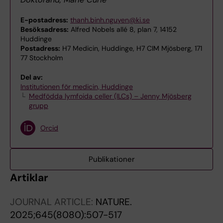
E-postadress:
thanh.binh.nguyen@ki.se
Besöksadress:
Alfred Nobels allé 8, plan 7, 14152
Huddinge
Postadress:
H7 Medicin, Huddinge, H7 CIM Mjösberg, 171
77 Stockholm
Del av:
Institutionen för medicin, Huddinge
Medfödda lymfoida celler (ILCs) – Jenny Mjösberg
grupp
Orcid
Publikationer
Artiklar
JOURNAL ARTICLE:
NATURE.
2025;645(8080):507-517