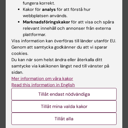
fungera korrekt.
Kakor för
analys
för att förstå hur
Student
webbplatsen används.
Marknadsföringskakor
för att visa och spåra
Ladok
relevant innehåll och annonser från externa
Canvas
plattformar.
Viss information kan överföras till länder utanför EU.
Schema
Genom att samtycka godkänner du att vi sparar
Studentmejlen
cookies.
Du kan när som helst ändra eller återkalla ditt
Kurs- och programwebbar
samtycke via kakikonen längst ned till vänster på
Student på KI
sidan.
Mer information om våra kakor
Read this information in English
Medarbetare
Tillåt endast nödvändiga
Medarbetarportalen
Tillåt mina valda kakor
Kontakta och besök KI
Tillåt alla
Universitetsbiblioteket