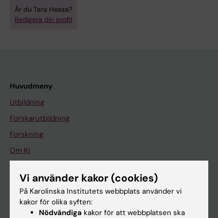
Är du Tara Hessa?
Redigera din profil
Huvudmeny
Utbildning
Forskarutbildning
Forskning
Om KI
Vi använder kakor (cookies)
På gång
På Karolinska Institutets webbplats använder vi
Nyheter
kakor för olika syften:
Nödvändiga
kakor för att webbplatsen ska
Kalender