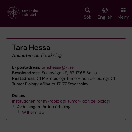
Skip
to
main
Sök
English
Meny
content
Tara Hessa
Anknuten till Forskning
E-postadress:
tara.hessa@ki.se
Besöksadress:
Solnavägen 9, B7, 17165 Solna
Postadress:
C1 Mikrobiologi, tumör- och cellbiologi, C1
Tumor Biology Wilhelm, 171 77 Stockholm
Del av:
Institutionen för mikrobiologi, tumör- och cellbiologi
Avdelningen för tumörbiologi
Wilhelm lab