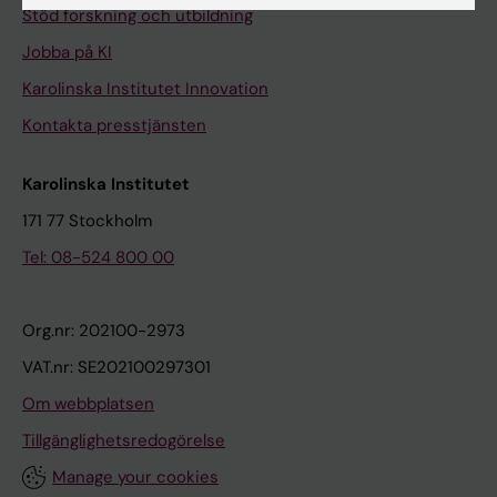
Stöd forskning och utbildning
Jobba på KI
Karolinska Institutet Innovation
Kontakta presstjänsten
Karolinska Institutet
171 77 Stockholm
Tel: 08-524 800 00
Org.nr: 202100-2973
VAT.nr: SE202100297301
Om webbplatsen
Tillgänglighetsredogörelse
Manage your cookies