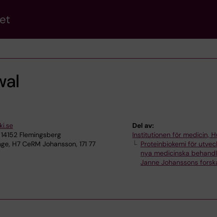
et
wal
i.se
Del av:
 14152 Flemingsberg
Institutionen för medicin, 
ge, H7 CeRM Johansson, 171 77
Proteinbiokemi för utvec
nya medicinska behandl
Janne Johanssons forsk