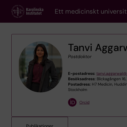
Skip
Ett medicinskt universit
to
main
content
Tanvi Aggar
Postdoktor
E-postadress:
tanvi.aggarwal@k
Besöksadress:
Blickagången 16,
Postadress:
H7 Medicin, Huddin
Stockholm
Orcid
Publikationer