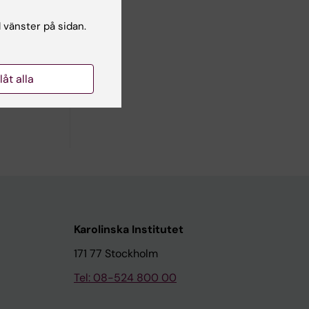
l vänster på sidan.
 CELLS IN
llåt alla
Karolinska Institutet
171 77 Stockholm
Tel: 08-524 800 00