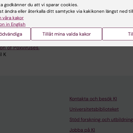
 godkänner du att vi sparar cookies.
t ändra eller återkalla ditt samtycke via kakikonen längst ned til
publikationer
 våra kakor
on in English
 BIOLOGY AND TRANSLATIONAL MEDICINE, VOL 14: STEM
nödvändiga
Tillåt mina valda kakor
Ti
FFERENTIATION AND DISEASE.
2024;p. 35-54
on of Poxviruses.
l K
Kontakta och besök KI
Universitetsbiblioteket
Stöd forskning och utbildning
Jobba på KI