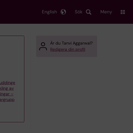
English
Sök
Meny
Är du Tanvi Aggarwal?
Redigera din profil
Huddinge
kling av
ingar –
argrupp