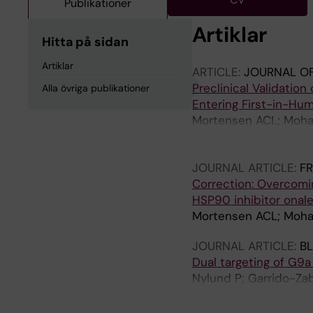
Publikationer
Artiklar
Hitta på sidan
Artiklar
ARTICLE:
JOURNAL OF
Preclinical Validatio
Alla övriga publikationer
Entering First-in-Hum
Mortensen ACL; Mohaje
Persson H; Ohlin M; T
Nestor M
JOURNAL ARTICLE:
FR
Correction: Overcomin
HSP90 inhibitor onale
Mortensen ACL; Mohaje
JOURNAL ARTICLE:
B
Dual targeting of G9
Nylund P; Garrido-Zaba
Hemelrijck LA; Parang
Karlsson T; Nestor M;