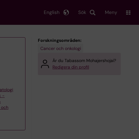
English
Sök
Meny
Forskningsområden:
Cancer och onkologi
Är du Tabassom Mohajershojai?
Redigera din profil
atologi
k -
a
k och