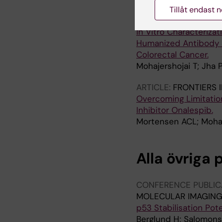
Tillåt endast 
ARTICLE:
FRONTIERS 
In Vitro Characteriz
Humanized Antibody a
Colorectal Cancer.
Mohajershojai T; Jha P
ARTICLE:
FRONTIERS 
Overcoming Limitatio
Inhibitor Onalespib.
Mortensen ACL; Mohaje
Alla övriga 
CONFERENCE PUBLIC
MOLECULAR IMAGING
p53 Stabilisation Pot
Berglund H; Salomons