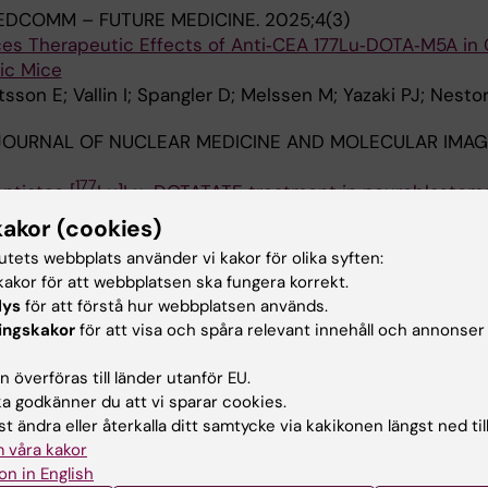
EDCOMM – FUTURE MEDICINE.
2025;4(3)
es Therapeutic Effects of Anti‐CEA 177Lu‐DOTA‐M5A in 
ic Mice
sson E; Vallin I; Spangler D; Melssen M; Yazaki PJ; Nesto
OURNAL OF NUCLEAR MEDICINE AND MOLECULAR IMAG
177
ntiates [
Lu]Lu-DOTATATE treatment in neuroblastom
kakor (cookies)
son SL; Mohajershojai T; Gago FJF; Lane DP; Nestor M
tutets webbplats använder vi kakor för olika syften:
akor för att webbplatsen ska fungera korrekt.
023;15(17):4239
lys
för att förstå hur webbplatsen används.
177
c Effects of
Lu-DOTA-M5A in Combination with Heat
ingskakor
för att visa och spåra relevant innehåll och annonser
Onalespib in Colorectal Cancer Xenografts
ler D; Chopra S; Frejd FY; Yazaki PJ; Nestor M
 överföras till länder utanför EU.
 godkänner du att vi sparar cookies.
 PHOTOCHEMISTRY AND PHOTOBIOLOGY B-BIOLOGY.
t ändra eller återkalla ditt samtycke via kakikonen längst ned til
 våra kakor
njugates for targeted photodynamic therapy of cancer
on in English
ershojai T; Lundsten S; Sarmento B; Tomé JPC; Nestor M