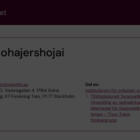
et
hajershojai
rshojai@ki.se
Del av:
, Visionsgatan 4, 17164 Solna
Institutionen för onkologi-p
i, K7 Forskning Tran, 171 77 Stockholm
TRANslationell Teranosti
Utveckling av radioaktiv
läkemedel för diagnosti
terapi – Thuy Trans
forskargrupp