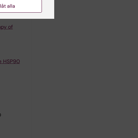
llåt alla
py of
he HSP90
D