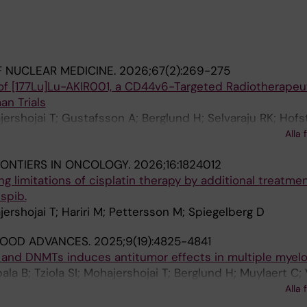
 NUCLEAR MEDICINE.
2026;67(2):269-275
n of [177Lu]Lu-AKIR001, a CD44v6-Targeted Radiotherapeu
an Trials
rshojai T; Gustafsson A; Berglund H; Selvaraju RK; Hofs
ran TA; More AF; Ochniewicz P; Zedenius J; Bernhardt P; F
Alla 
ONTIERS IN ONCOLOGY.
2026;16:1824012
g limitations of cisplatin therapy by additional treatme
spib.
rshojai T; Hariri M; Pettersson M; Spiegelberg D
LOOD ADVANCES.
2025;9(19):4825-4841
a and DNMTs induces antitumor effects in multiple myel
la B; Tziola SI; Mohajershojai T; Berglund H; Muylaert C;
a AA; Vasquez L; Jacob J; Bergquist E; Martin-Subero JI;
Alla 
 De Bruyne E; Kalushkova A; Wiklund HJ