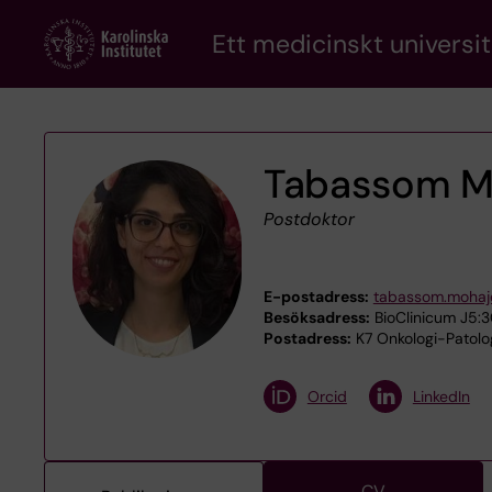
Skip
Ett medicinskt universit
to
main
content
Tabassom Mo
Postdoktor
E-postadress:
tabassom.mohaje
Besöksadress:
BioClinicum J5:30
Postadress:
K7 Onkologi-Patolog
Orcid
LinkedIn
CV