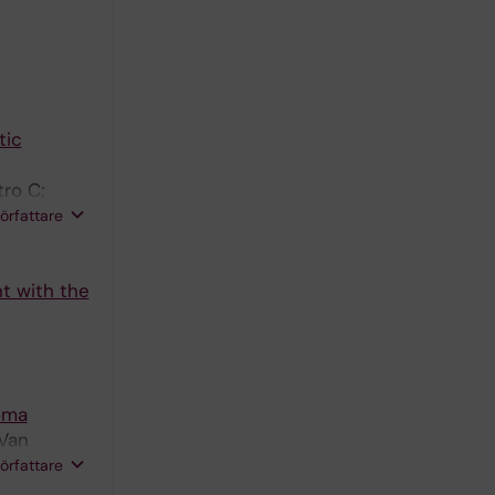
tic
tro C;
rejd FY;
författare
nt with the
oma
 Van
 Oberg F;
författare