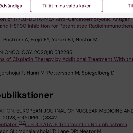
nödvändiga
Tillåt mina valda kakor
Ti
IN ONCOLOGY.
2022;12:849338
ation of 177Lu-DOTA-M5A Anti-Carcinoembryonic Antigen
nd HSP90 Inhibition for Potentiated Radioimmunothera
; Boström A; Frejd FY; Yazaki PJ; Nestor M
IN ONCOLOGY.
2020;10:532285
ns of Cisplatin Therapy by Additional Treatment With t
rshojai T; Hariri M; Pettersson M; Spiegelberg D
publikationer
ATION:
EUROPEAN JOURNAL OF NUCLEAR MEDICINE AN
.
2023;50(SUPPL 1):S342
177
entiates
Lu-DOTATATE Treatment in Neuroblastoma
son SL; Mohajershojai T; Lane DP; Nestor M