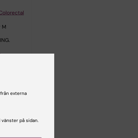
Colorectal
r M
ING.
a
 Shock
 från externa
l vänster på sidan.
.
; Jha P