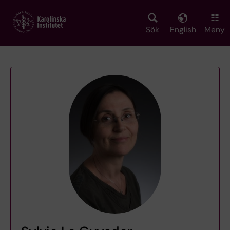
Skip
to
main
Sök
English
Meny
content