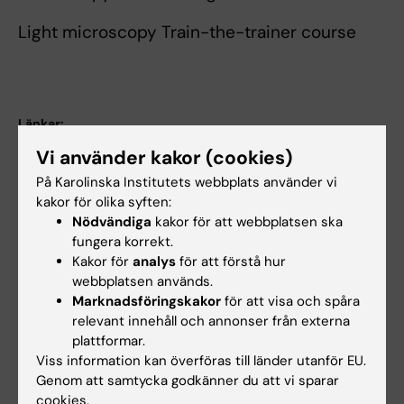
Light microscopy Train-the-trainer course
Länkar:
LCI core facility website
Vi använder kakor (cookies)
LCI blog
LCI core facility YouTube channel
På Karolinska Institutets webbplats använder vi
Forskningsområden:
kakor för olika syften:
Nödvändiga
kakor för att webbplatsen ska
Cellbiologi
Pedagogik
fungera korrekt.
Forskningsämnen:
Kakor för
analys
för att förstå hur
Faskontrastmikroskopi
Fluorescensresonansenergiöverföring
Fluorescerande
Fluorescerande
Grönfluorescerande
Icke-linjär
Immunfluorescensteknik
Immunfluorescensteknik,
Immunfluorescensteknik,
Interferensmikroskopi
Konfokalmikroskopi
Kvantitativ
Mikroskopi
Morfologiska
Polarisationsmikroskopi
Second
Ultraviolettmikroskopi
Videomikroskopi
Fluorescens
webbplatsen används.
färgämnen
in situ-
proteiner
optisk
direkt
indirekt
ljusinducerad
och
Harmonic
hybridisering
mikroskopi
fluorescens
mikroskopiska
Generation
Marknadsföringskakor
för att visa och spåra
Fluorescens efter ljusblekning
Fluorescensmikroskopi
fynd
Microscopy
relevant innehåll och annonser från externa
Visa alla
Fluorescensmikroskopi, multifoton
plattformar.
Viss information kan överföras till länder utanför EU.
Tekniker och metoder:
Genom att samtycka godkänner du att vi sparar
Faskontrastmikroskopi
Fluorescensresonansenergiöverföring
Fluorescerande
Icke-linjär
Immunfluorescensteknik
Immunfluorescensteknik,
Immunfluorescensteknik,
Immunfluorescenstest
Konfokalmikroskopi
Kvantitativ
Mikroskopi
Second
Ultraviolettmikroskopi
Videomikroskopi
Fluorescens efter ljusblekning
in situ-
optisk
direkt
indirekt
ljusinducerad
Harmonic
cookies.