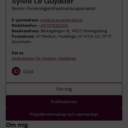
Sylvie Le Guyader
Senior Forskningsinfrastrukturspecialist
E-postadress:
sylvie.le.guyader@ki.se
Mobiltelefon:
+46737335008
Besöksadress:
Blickagången 16, 14152 Flemingsberg
Postadress:
H7 Medicin, Huddinge, H7 ICCA LCI, 171 77
Stockholm
Del av:
Institutionen för medicin, Huddinge
Orcid
Om mig
Publikationer
Populärvetenskap och samverkan
Om mig