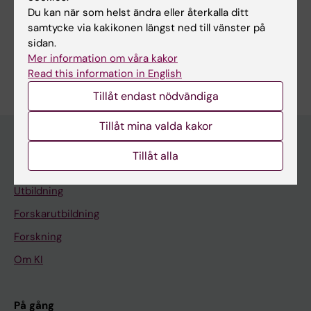
hybridisering
mikroskopi
fluorescens
Generation
Fluorescensmikroskopi
Fluorescensmikroskopi, multifoton
Du kan när som helst ändra eller återkalla ditt
Microscopy
samtycke via kakikonen längst ned till vänster på
Visa alla
Fluorescenspolarisation
sidan.
Mer information om våra kakor
Är du Sylvie Le Guyader?
Read this information in English
Redigera din profil
Tillåt endast nödvändiga
Tillåt mina valda kakor
Tillåt alla
Huvudmeny
Utbildning
Forskarutbildning
Forskning
Om KI
På gång