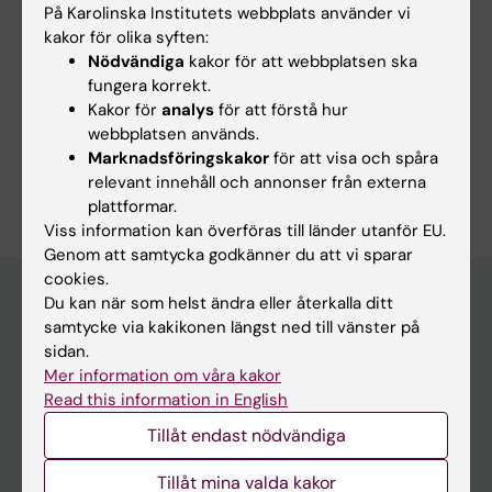
På Karolinska Institutets webbplats använder vi
Dermatologi och venereologi
kakor för olika syften:
Immunologi inom det medicinska området
Nödvändiga
kakor för att webbplatsen ska
fungera korrekt.
Infektionsmedicin
Kakor för
analys
för att förstå hur
Mikrobiologi inom det medicinska området
webbplatsen används.
Marknadsföringskakor
för att visa och spåra
Är du Susanne Inga-Stina Nylén?
relevant innehåll och annonser från externa
Redigera din profil
plattformar.
Viss information kan överföras till länder utanför EU.
Genom att samtycka godkänner du att vi sparar
cookies.
Du kan när som helst ändra eller återkalla ditt
samtycke via kakikonen längst ned till vänster på
Huvudmeny
sidan.
Mer information om våra kakor
Utbildning
Read this information in English
Forskarutbildning
Tillåt endast nödvändiga
Forskning
Tillåt mina valda kakor
Om KI