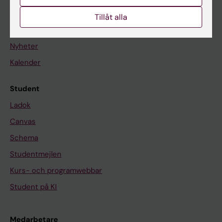
Tillåt alla
På gång
Nyheter
Kalender
Student
Ladok
Canvas
Schema
Studentmejlen
Kurs- och programwebbar
Student på KI
Medarbetare