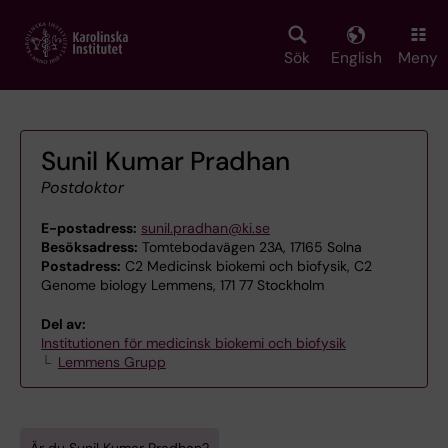
Skip
to
main
Sök
English
Meny
content
Sunil Kumar Pradhan
Postdoktor
E-postadress:
sunil.pradhan@ki.se
Besöksadress:
Tomtebodavägen 23A, 17165 Solna
Postadress:
C2 Medicinsk biokemi och biofysik, C2
Genome biology Lemmens, 171 77 Stockholm
Del av:
Institutionen för medicinsk biokemi och biofysik
Lemmens Grupp