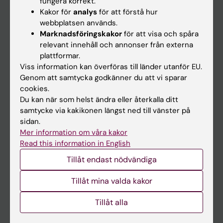
fungera korrekt.
Kakor för
analys
för att förstå hur
Student
webbplatsen används.
Ladok
Marknadsföringskakor
för att visa och spåra
relevant innehåll och annonser från externa
Canvas
plattformar.
Schema
Viss information kan överföras till länder utanför EU.
Genom att samtycka godkänner du att vi sparar
Studentmejlen
cookies.
Kurs- och programwebbar
Du kan när som helst ändra eller återkalla ditt
samtycke via kakikonen längst ned till vänster på
Student på KI
sidan.
Mer information om våra kakor
Read this information in English
Medarbetare
Tillåt endast nödvändiga
Medarbetarportalen
Tillåt mina valda kakor
Kontakta och besök KI
Tillåt alla
Universitetsbiblioteket
Stöd forskning och utbildning