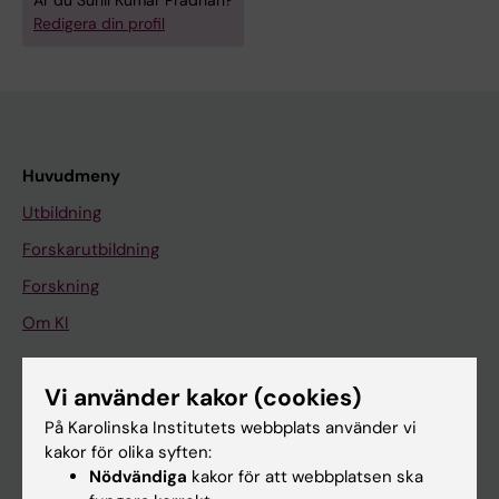
Är du Sunil Kumar Pradhan?
Redigera din profil
Huvudmeny
Utbildning
Forskarutbildning
Forskning
Om KI
Vi använder kakor (cookies)
På gång
På Karolinska Institutets webbplats använder vi
Nyheter
kakor för olika syften:
Kalender
Nödvändiga
kakor för att webbplatsen ska