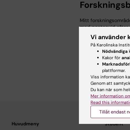
Forskningsb
Mitt forskningsområde
med postcovid efter mi
att beskriva vilka kog
Vi använder 
symptom utvecklas öv
På Karolinska Insti
Genom att sammaställ
Nödvändiga
k
postcovid och samarbe
Kakor för
ana
resonance imaging, fM
Marknadsför
förlängningen, bidra t
plattformar.
postcovid.
Viss information kan
Genom att samtycka
Du kan när som hels
Mer information om
Read this informati
Tillåt endast 
Huvudmeny
Student