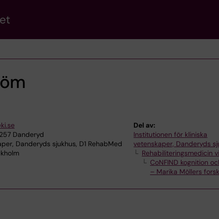
et
röm
ki.se
Del av:
8257 Danderyd
Institutionen för kliniska
kaper, Danderyds sjukhus, D1 RehabMed
vetenskaper, Danderyds s
ockholm
Rehabiliteringsmedicin v
CoNFIND kognition oc
– Marika Möllers fors