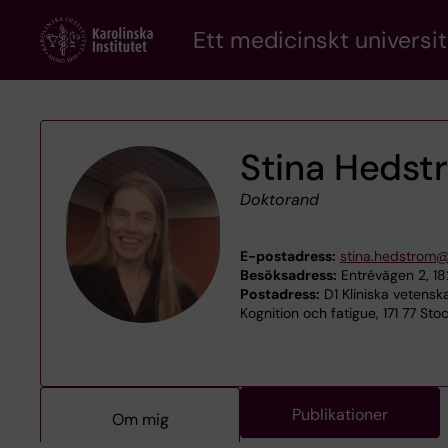
Skip
Ett medicinskt universit
to
main
content
Stina Hedst
Doktorand
E-postadress:
stina.hedstrom@
Besöksadress:
Entrévägen 2, 1
Postadress:
D1 Kliniska vetens
Kognition och fatigue, 171 77 St
Publikationer
Om mig