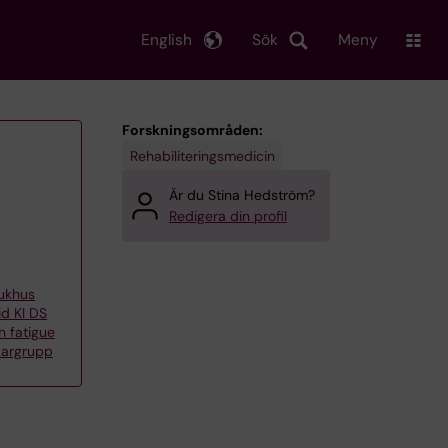
English
Sök
Meny
Forskningsområden:
Rehabiliteringsmedicin
Är du Stina Hedström?
Redigera din profil
jukhus
id KI DS
h fatigue
kargrupp