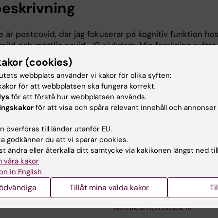
eskrivning
 är postcovid, där jag fokuserar på kognitiv funktion ho
ld och måttlig covid -19 sjukdom. Min forskning syftar sä
nitiva effekter som kan kvarstå vid postcovid och hur ko
kakor (cookies)
er tid.
tutets webbplats använder vi kakor för olika syften:
a neuropsykologiska utredningsresultat för personer 
akor för att webbplatsen ska fungera korrekt.
ta med andra forskare kring funktionell MRI (functiona
lys
för att förstå hur webbplatsen används.
RI) hoppas jag kunna rama in patientgruppens svårighet
ingskakor
för att visa och spåra relevant innehåll och annonser
ill mer effektiva vårdinsatser och därmed ökad livskvalite
 överföras till länder utanför EU.
 godkänner du att vi sparar cookies.
t ändra eller återkalla ditt samtycke via kakikonen längst ned til
 våra kakor
on in English
nödvändiga
Tillåt mina valda kakor
Ti
Kontakta och besök KI