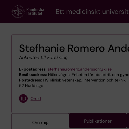
Skip
Ett medicinskt universit
to
main
content
Stefhanie Romero And
Anknuten till Forskning
E-postadress:
stefhanie.romero.andersson@ki.se
Besöksadress:
Hälsovägen, Enheten för obstetrik och gyne
Postadress:
H9 Klinisk vetenskap, intervention och teknik,
52 Huddinge
Orcid
Publikationer
Om mig