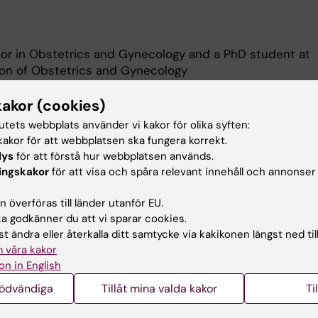
tor in Obstetrics and Gynecology and a PhD student at
ion of Obstetrics and Gynecology
kakor (cookies)
eskrivning
tutets webbplats använder vi kakor för olika syften:
akor för att webbplatsen ska fungera korrekt.
lys
för att förstå hur webbplatsen används.
roject is "Traction force and long-term outcome in
ingskakor
för att visa och spåra relevant innehåll och annonser
vacuum extraction delivery". In my research I analyse
ed when delivering a child with a low or mid vacuum
 överföras till länder utanför EU.
en for neurodevelopmental problems in these children i
 godkänner du att vi sparar cookies.
t ändra eller återkalla ditt samtycke via kakikonen längst ned til
 våra kakor
on in English
nödvändiga
Tillåt mina valda kakor
Ti