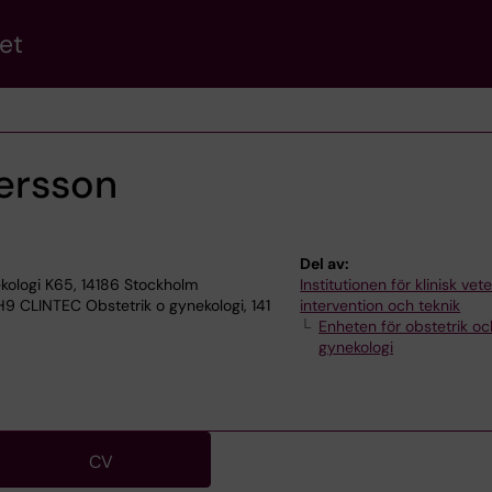
et
ersson
Del av:
kologi K65, 14186 Stockholm
Institutionen för klinisk ve
 H9 CLINTEC Obstetrik o gynekologi, 141
intervention och teknik
Enheten för obstetrik oc
gynekologi
CV