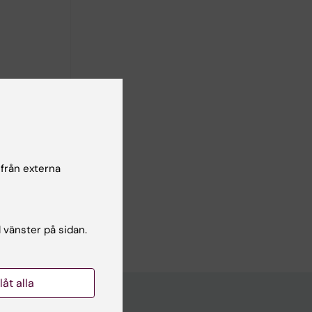
 från externa
n
l vänster på sidan.
llåt alla