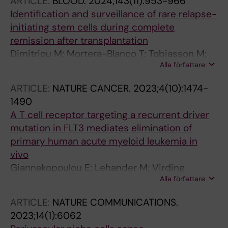
ARTICLE:
BLOOD.
2024;143(11):953-966
Markljung E; Norfo R; Ishida H; Stralin KB;
Identification and surveillance of rare relapse-
Grasso F; Karali CS; Aliouat A; Hillen A; Chari E;
initiating stem cells during complete
Siletti K; Thongjuea S; Mead AJ; Linnarsson S;
remission after transplantation
Nerlov C; Sandberg R; Yoshizato T; Woll PS;
Dimitriou M; Mortera-Blanco T; Tobiasson M;
Jacobsen SEW
Alla författare
Mazzi S; Lehander M; Hoegstrand K; Karimi M;
Walldin G; Jansson M; Vonlanthen S; Ljungman
ARTICLE:
NATURE CANCER.
2023;4(10):1474-
P; Langemeijer S; Yoshizato T; Hellstroem-
1490
Lindberg E; Woll PS; Jacobsen SEW
A T cell receptor targeting a recurrent driver
mutation in FLT3 mediates elimination of
primary human acute myeloid leukemia in
vivo
Giannakopoulou E; Lehander M; Virding
Alla författare
Culleton S; Yang W; Li Y; Karpanen T; Yoshizato
T; Rustad EH; Nielsen MM; Bollineni RC; Tran
ARTICLE:
NATURE COMMUNICATIONS.
TT; Delic-Sarac M; Gjerdingen TJ;
2023;14(1):6062
Douvlataniotis K; Laos M; Ali M; Hillen A; Mazzi