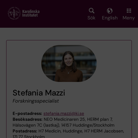
Skip
to
main
Sök
English
Meny
content
Stefania Mazzi
Forskningsspecialist
E-postadress:
stefania.mazzi@ki.se
Besöksadress:
NEO Medicinaren 25, HERM plan 7,
Hälsovägen 7C (lastkaj), 14157 Huddinge/Stockholm
Postadress:
H7 Medicin, Huddinge, H7 HERM Jacobsen,
171 77 Stockholm