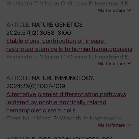
Yoshizato T; Nilsson C; Grasso F; Högstrand K;
Alla författare
Mazzi S; Winroth A; Lehander M; Barbosa I;
Waldin G; Mortera-Blanco T; Jansson M;
ARTICLE:
NATURE GENETICS.
Widfeldt MH; Aliouat A; Brennan MS; Markljung
2025;57(12):3088-3100
E; Hillen A; Chari E; Hellström-Lindberg E;
Stable clonal contribution of lineage-
Kretzschmar WW; Woll PS; Jacobsen SEW
restricted stem cells to human hematopoiesis
Yoshizato T; Nilsson C; Grasso F; Hogstrand K;
Alla författare
Mazzi S; Winroth A; Lehander M; Barbosa I;
Waldin G; Mortera-Blanco T; Jansson M;
ARTICLE:
NATURE IMMUNOLOGY.
Widfeldt MH; Aliouat A; Brennan MS; Markljung
2024;25(6):1007-1019
E; Hillen A; Chari E; Hellstrom-Lindberg E;
Alternative platelet differentiation pathways
Kretzschmar WW; Woll PS; Jacobsen SEW
initiated by nonhierarchically related
hematopoietic stem cells
Carrelha J; Mazzi S; Winroth A; Hagemann-
Alla författare
Jensen M; Ziegenhain C; Hogstrand K; Seki M;
Brennan MS; Lehander M; Wu B; Meng Y;