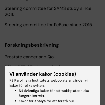
Steering committee for SAMS study since
2011.
Steering committee for PcBase since 2015
Forskningsbeskrivning
Prostate cancer and QoL
PSMA PET CT diagnostics in prostate cancer
BCR
Vi använder kakor (cookies)
På Karolinska Institutets webbplats använder vi
kakor för olika syften:
Nödvändiga
kakor för att webbplatsen ska
Undervisning
fungera korrekt.
Kakor för
analys
för att förstå hur