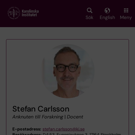
Skip
to
main
Sök
English
Meny
content
Stefan Carlsson
Anknuten till Forskning
|
Docent
E-postadress:
stefan.carlsson@ki.se
Besöksadress:
D4:53, Eugeniavägen 3, 17164 Stockholm