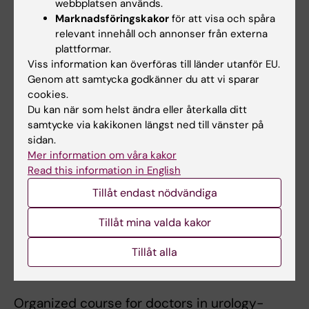
Handledare:
webbplatsen används.
Marknadsföringskakor
för att visa och spåra
Anna Wallerstedt (Urologist) , Fredrik Jäderling
relevant innehåll och annonser från externa
(MRT) , and Anna Hagman (urologist)
plattformar.
Viss information kan överföras till länder utanför EU.
Genom att samtycka godkänner du att vi sparar
cookies.
Föreläsare:
Du kan när som helst ändra eller återkalla ditt
samtycke via kakikonen längst ned till vänster på
Leprosy health education in northern Shoa
sidan.
Mer information om våra kakor
province , Ethiopia, ICU Dep. Of Pediatrics
Read this information in English
Uppsala University 1992.
Tillåt endast nödvändiga
Started AT-läkarstämman for urologists 2000,
Tillåt mina valda kakor
2001, 2002
Tillåt alla
Mentor education for doctors (Doktorskolan) ,
2004
Organized course for doctors in urology-