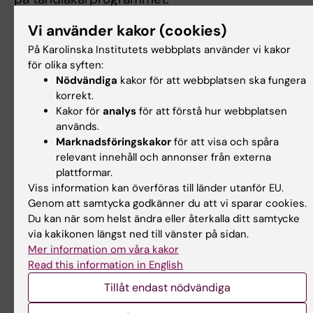
Det vi särskilt fokuserar på är skriftbruket inom
Vi använder kakor (cookies)
akademin och omvårdnad
På Karolinska Institutets webbplats använder vi kakor
med syftet att förbättra det akademiska och
för olika syften:
professionella skriftbruket.
Nödvändiga
kakor för att webbplatsen ska fungera
2004-2009 Tandläkarexamen, /Karolinska
korrekt.
Institutet/
Kakor för
analys
för att förstå hur webbplatsen
2011-2017 Medicine doktorsexamen, /Karolinska
används.
Marknadsföringskakor
för att visa och spåra
Institutet/ / /
relevant innehåll och annonser från externa
2014-2018 Specialist i bettfysiologi, /Karolinska
plattformar.
Institutet/ / /
Viss information kan överföras till länder utanför EU.
Genom att samtycka godkänner du att vi sparar cookies.
Du kan när som helst ändra eller återkalla ditt samtycke
via kakikonen längst ned till vänster på sidan.
Forskningsområden:
Mer information om våra kakor
Odontologi
Read this information in English
Är du Sofia Jounger?
Tillåt endast nödvändiga
Redigera din profil