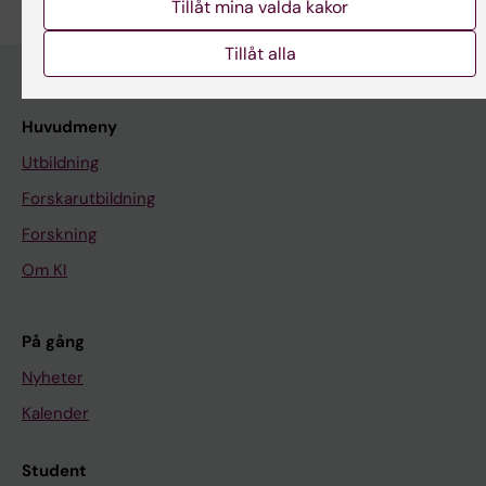
Tillåt mina valda kakor
Tillåt alla
Huvudmeny
Utbildning
Forskarutbildning
Forskning
Om KI
På gång
Nyheter
Kalender
Student