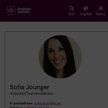
Skip
to
main
Sök
English
Meny
content
Sofia Jounger
Adjunkt/Övertandläkare
E-postadress:
sofia.louca@ki.se
Telefon:
+46852488229