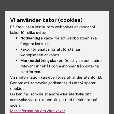
Huvudmeny
Vi använder kakor (cookies)
Utbildning
På Karolinska Institutets webbplats använder vi
Forskarutbildning
kakor för olika syften:
Forskning
Nödvändiga
kakor för att webbplatsen ska
fungera korrekt.
Om KI
Kakor för
analys
för att förstå hur
webbplatsen används.
Marknadsföringskakor
för att visa och spåra
På gång
relevant innehåll och annonser från externa
Nyheter
plattformar.
Viss information kan överföras till länder utanför EU.
Kalender
Genom att samtycka godkänner du att vi sparar
cookies.
Student
Du kan när som helst ändra eller återkalla ditt
samtycke via kakikonen längst ned till vänster på
Ladok
sidan.
Canvas
Mer information om våra kakor