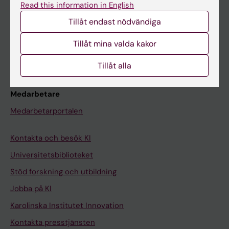
Read this information in English
Schema
Tillåt endast nödvändiga
Studentmejlen
Kurs- och programwebbar
Tillåt mina valda kakor
Student på KI
Tillåt alla
Medarbetare
Medarbetarportalen
Kontakta och besök KI
Universitetsbiblioteket
Stöd forskning och utbildning
Jobba på KI
Karolinska Institutet Innovation
Kontakta presstjänsten