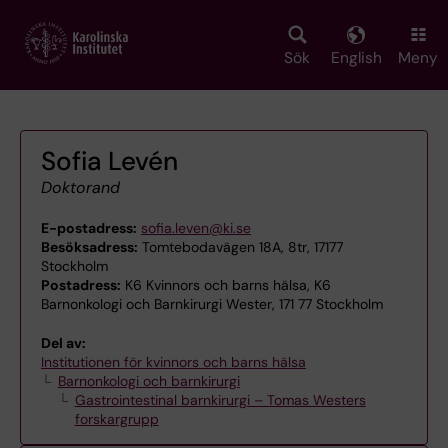
Skip
to
main
Sök
English
Meny
content
Sofia Levén
Doktorand
E-postadress:
sofia.leven@ki.se
Besöksadress:
Tomtebodavägen 18A, 8tr, 17177
Stockholm
Postadress:
K6 Kvinnors och barns hälsa, K6
Barnonkologi och Barnkirurgi Wester, 171 77 Stockholm
Del av:
Institutionen för kvinnors och barns hälsa
Barnonkologi och barnkirurgi
Gastrointestinal barnkirurgi – Tomas Westers
forskargrupp