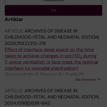
Publikationer
CV
Artiklar
ARTICLE:
ARCHIVES OF DISEASE IN
CHILDHOOD-FETAL AND NEONATAL EDITION.
2025;110(2):213-218
Effect of interface dead space on the time
taken to achieve changes in set FiO
during
2
T-piece ventilation: is face mask the optimal
interface for neonatal stabilisation?
Gunnarsdottir K; Stenson BJ; Foglia EE;
Alla författare
Kapadia V; Drevhammar T; Donaldsson S
ARTICLE:
ARCHIVES OF DISEASE IN
CHILDHOOD-FETAL AND NEONATAL EDITION.
2024;109(6):638-642