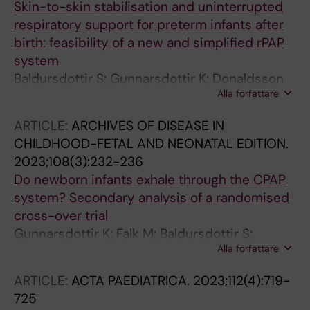
Skin-to-skin stabilisation and uninterrupted
respiratory support for preterm infants after
birth: feasibility of a new and simplified rPAP
system
Baldursdottir S; Gunnarsdottir K; Donaldsson
Alla författare
S; Jonsson B; Drevhammar T
ARTICLE:
ARCHIVES OF DISEASE IN
CHILDHOOD-FETAL AND NEONATAL EDITION.
2023;108(3):232-236
Do newborn infants exhale through the CPAP
system? Secondary analysis of a randomised
cross-over trial
Gunnarsdottir K; Falk M; Baldursdottir S;
Alla författare
Donaldsson S; Jonsson B; Drevhammar T
ARTICLE:
ACTA PAEDIATRICA.
2023;112(4):719-
725