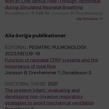
with In-Line versus Flow-Through Technique
during Simulated Neonatal Breathing
Donaldsson S; Falk M; Jonsson B; Drevhammar
Alla författare
T
Alla övriga publikationer
EDITORIAL:
PEDIATRIC PULMONOLOGY.
2023;58(1):18-19
Function of neonatal CPAP systems and the
importance of total flow
Jonsson B; Drevhammar T; Donaldsson S
DOCTORAL THESIS:
2021
The preterm infant : evaluating and
developing non-invasive respiratory
strategies to avoid mechanical ventilation