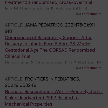
treatment: a randomised, cross-over trial
Falk M; Gunnarsdottir K; Baldursdottir S;
Alla författare
Donaldsson S; Jonsson B; Drevhammar T
ARTICLE:
JAMA PEDIATRICS.
2021;175(9):911-
918
Comparison of Respiratory Support After
Delivery in Infants Born Before 28 Weeks'
Gestational Age The CORSAD Randomized
Clinical Trial
Donaldsson S; Drevhammar T; Li Y; Bartocci M;
Alla författare
Rettedal SI; Lundberg F; Odelberg-Johnson P;
Szczapa T; Thordarson T; Pilypiene I;
ARTICLE:
FRONTIERS IN PEDIATRICS.
Thorkelsson T; Soderstrom L; Chijenas V;
2021;9:663249
Jonsson B
Neonatal Resuscitation With T-Piece Systems:
Risk of Inadvertent PEEP Related to
Mechanical Properties