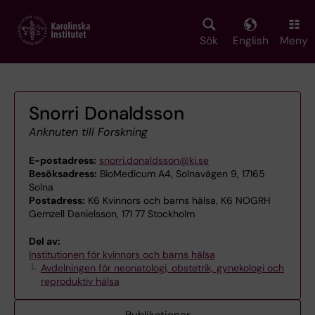
Skip
to
main
Sök
English
Meny
content
Snorri Donaldsson
Anknuten till Forskning
E-postadress:
snorri.donaldsson@ki.se
Besöksadress:
BioMedicum A4, Solnavägen 9, 17165
Solna
Postadress:
K6 Kvinnors och barns hälsa, K6 NOGRH
Gemzell Danielsson, 171 77 Stockholm
Del av:
Institutionen för kvinnors och barns hälsa
Avdelningen för neonatologi, obstetrik, gynekologi och
reproduktiv hälsa