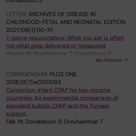
Donaldsson S
LETTER:
ARCHIVES OF DISEASE IN
CHILDHOOD-FETAL AND NEONATAL EDITION.
2021;106(1):110-111
T-piece resuscitators: What you set is often
not what gets delivered or measured.
Hinder M; Drevhammar T; Donaldsson S;
Alla författare
Boustred M; Crott M; Tracy MB
CORRIGENDUM:
PLOS ONE.
2018;13(7):e0201083
Correction: Infant CPAP for low-income
countries: An experimental comparison of
standard bubble CPAP and the Pumani
system.
Falk M; Donaldsson S; Drevhammar T