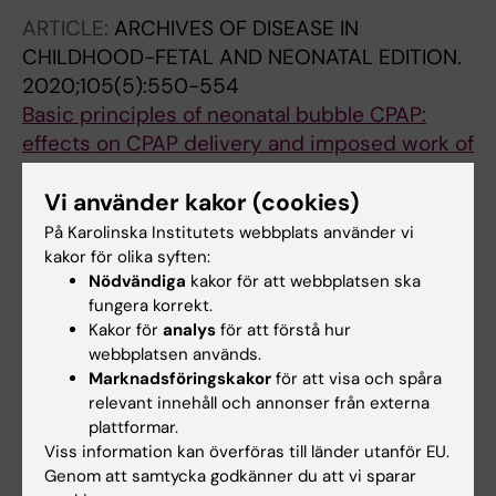
ARTICLE:
ARCHIVES OF DISEASE IN
CHILDHOOD-FETAL AND NEONATAL EDITION.
2020;105(5):550-554
Basic principles of neonatal bubble CPAP:
effects on CPAP delivery and imposed work of
breathing when altering the original design
Baldursdottir S; Falk M; Donaldsson S; Jonsson
Vi använder kakor (cookies)
Alla författare
B; Drevhammar T
På Karolinska Institutets webbplats använder vi
kakor för olika syften:
ARTICLE:
PLOS ONE.
2018;13(5):e0196683
Nödvändiga
kakor för att webbplatsen ska
Infant CPAP for low-income countries: An
fungera korrekt.
Kakor för
analys
för att förstå hur
experimental comparison of standard bubble
webbplatsen används.
CPAP and the Pumani system
Marknadsföringskakor
för att visa och spåra
Falk M; Donaldsson S; Drevhammar T
relevant innehåll och annonser från externa
plattformar.
ARTICLE:
ACTA PAEDIATRICA.
Viss information kan överföras till länder utanför EU.
2017;106(11):1760-1766
Genom att samtycka godkänner du att vi sparar