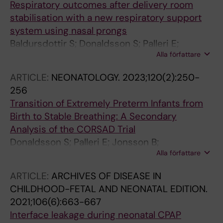
Respiratory outcomes after delivery room
stabilisation with a new respiratory support
system using nasal prongs
Baldursdottir S; Donaldsson S; Palleri E;
Alla författare
Drevhammar T; Jonsson B
ARTICLE:
NEONATOLOGY.
2023;120(2):250-
256
Transition of Extremely Preterm Infants from
Birth to Stable Breathing: A Secondary
Analysis of the CORSAD Trial
Donaldsson S; Palleri E; Jonsson B;
Alla författare
Drevhammar T
ARTICLE:
ARCHIVES OF DISEASE IN
CHILDHOOD-FETAL AND NEONATAL EDITION.
2021;106(6):663-667
Interface leakage during neonatal CPAP