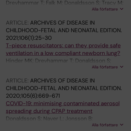
Drevhammar T; Falk M; Donaldsson S; Tracy M;
Alla författare
Hinder M
ARTICLE:
ARCHIVES OF DISEASE IN
CHILDHOOD-FETAL AND NEONATAL EDITION.
2021;106(1):25-30
T-piece resuscitators: can they provide safe
ventilation in a low compliant newborn lung?
Hinder MK; Drevhammar T; Donaldsson S;
Alla författare
Boustred M; Crott M; Tracy MB
ARTICLE:
ARCHIVES OF DISEASE IN
CHILDHOOD-FETAL AND NEONATAL EDITION.
2020;105(6):669-671
COVID-19: minimising contaminated aerosol
spreading during CPAP treatment
Donaldsson S; Naver L; Jonsson B;
Alla författare
Drevhammar T