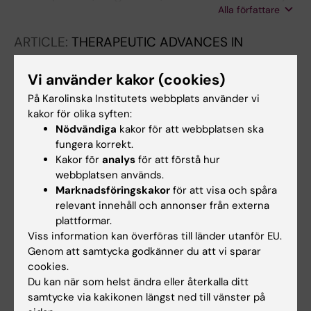
Alla författare
Group S; Berg S; Saalman R; Olen O
ARTICLE:
THERAPEUTIC ADVANCES IN
GASTROENTEROLOGY.
2025;18:17562848251381141
Vi använder kakor (cookies)
Hypnotherapy self-exercises with audio files
På Karolinska Institutets webbplats använder vi
for children and adolescents with disorders of
kakor för olika syften:
Nödvändiga
kakor för att webbplatsen ska
gut-brain interaction-a study of feasibility
fungera korrekt.
and preliminary effects in Sweden
Kakor för
analys
för att förstå hur
Soini T; Andersson F; Lalouni M; Bonnert M;
webbplatsen används.
Alla författare
Voghera S; Ljotsson B; Benninga MA; Vlieger
Marknadsföringskakor
för att visa och spåra
AM; Rolandsdotter HJ; Uusijarvi A; Olen O
relevant innehåll och annonser från externa
plattformar.
Viss information kan överföras till länder utanför EU.
Forskningsområden:
Genom att samtycka godkänner du att vi sparar
Gastroenterologi and hepatologi
cookies.
Du kan när som helst ändra eller återkalla ditt
Är du Siri Voghera?
samtycke via kakikonen längst ned till vänster på
Redigera din profil