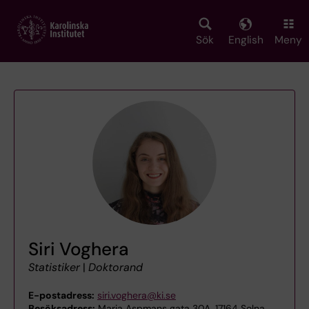
Skip
to
main
Sök
English
Meny
content
Siri Voghera
Statistiker
|
Doktorand
E-postadress:
siri.voghera@ki.se
Besöksadress:
Maria Aspmans gata 30A, 17164 Solna