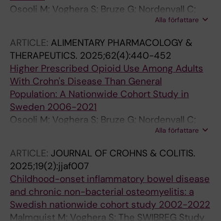
Osooli M; Voghera S; Bruze G; Nordenvall C;
Alla författare
Hedin CRH; Everhov AH; Myrelid P; Ludvigsson
JF; Olen O; Olsson M; Hjortswang H;
ARTICLE:
ALIMENTARY PHARMACOLOGY &
Bengtsson J; Strid H; Andersson M; Jaghult S;
THERAPEUTICS.
2025;62(4):440-452
Halfvarson J; Rejler M; Grip O; Fagerberg UL;
Higher Prescribed Opioid Use Among Adults
Marild K; Hreinsson J; Karling P
With Crohn's Disease Than General
Population: A Nationwide Cohort Study in
Sweden 2006-2021
Osooli M; Voghera S; Bruze G; Nordenvall C;
Alla författare
Khalili H; Hedin C; Myrelid P; Everhov AH;
Ludvigsson JF; Olen O
ARTICLE:
JOURNAL OF CROHNS & COLITIS.
2025;19(2):jjaf007
Childhood-onset inflammatory bowel disease
and chronic non-bacterial osteomyelitis: a
Swedish nationwide cohort study 2002-2022
Malmquist M; Voghera S; The SWIBREG Study